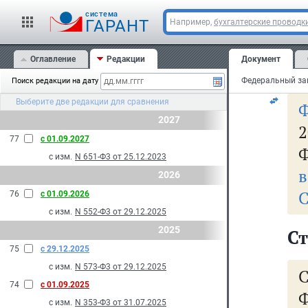
Ст
cистема
20
ГАРАНТ
Например,
бухгалтерские проводк
Оглавление
Редакции
Документ
С
Поиск редакции на дату
Выберите две редакции для сравнения
2027
2
77
с 01.09.2027
Ф
с изм.
N 651-Ф3 от 25.12.2023
в
2026
С
76
с 01.09.2026
с изм.
N 552-Ф3 от 29.12.2025
2025
Ст
75
с 29.12.2025
с изм.
N 573-Ф3 от 29.12.2025
74
с 01.09.2025
Ф
с изм.
N 353-Ф3 от 31.07.2025