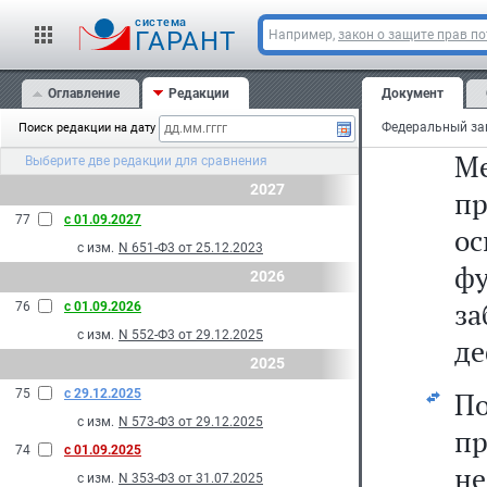
те
cистема
п
ГАРАНТ
Например,
закон о защите прав п
м
Оглавление
Редакции
Документ
пр
Поиск редакции на дату
М
Выберите две редакции для сравнения
2027
пр
77
с 01.09.2027
о
с изм.
N 651-Ф3 от 25.12.2023
ф
2026
за
76
с 01.09.2026
с изм.
N 552-Ф3 от 29.12.2025
де
2025
75
с 29.12.2025
П
с изм.
N 573-Ф3 от 29.12.2025
п
74
с 01.09.2025
не
с изм.
N 353-Ф3 от 31.07.2025