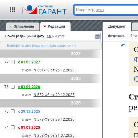
ос
cистема
и 
ГАРАНТ
Например,
аусн
и 
Оглавление
Редакции
Документ
в 
Поиск редакции на дату
Выберите две редакции для сравнения
С
2027
Ф
77
с 01.09.2027
N
с изм.
N 651-Ф3 от 25.12.2023
С
2026
76
с 01.09.2026
С
с изм.
N 552-Ф3 от 29.12.2025
2025
ре
75
с 29.12.2025
с изм.
N 573-Ф3 от 29.12.2025
74
с 01.09.2025
н
с изм.
N 353-Ф3 от 31.07.2025