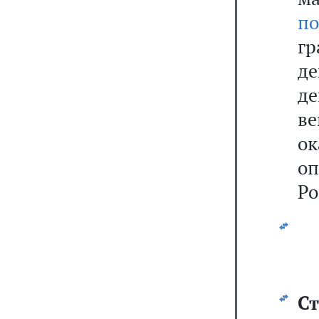
по
г
д
де
в
о
о
Ро
Ст