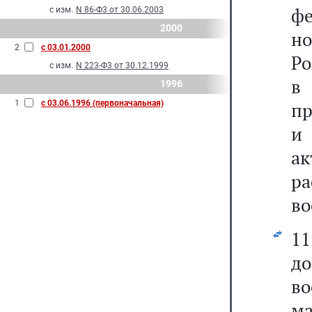
ф
с изм.
N 86-Ф3 от 30.06.2003
2000
н
2
с 03.01.2000
Ро
с изм.
N 223-Ф3 от 30.12.1999
в
1996
1
с 03.06.1996 (первоначальная)
пр
и
а
р
во
д
в
ма