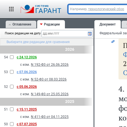
фо
cистема
в
ГАРАНТ
Например,
технологический сбор
М
Оглавление
Редакции
Документ
Фе
Поиск редакции на дату
Выберите две редакции для сравнения
П
2026
Ф
54
с 24.12.2026
2
с изм.
N 192-Ф3 от 26.06.2026
С
53
с 07.06.2026
с изм.
N 52-Ф3 от 08.03.2026
4
52
с 05.06.2026
с изм.
N 149-Ф3 от 25.05.2026
м
2025
ф
51
с 15.11.2025
к
с изм.
N 411-Ф3 от 04.11.2025
50
с 07.07.2025