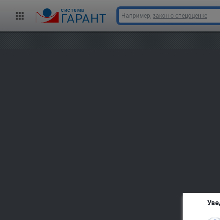
cистема
ГАРАНТ
Например,
закон о спецоценке
Уве