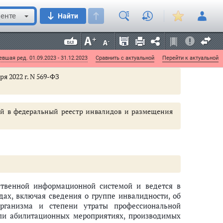
ии документов и информации, необходимых для
енте
Найти
уги и находящихся в распоряжении органов,
едоставляющих муниципальные услуги, иных
о подведомственных государственным органам или
вшая ред. 01.09.2023 - 31.12.2023
Сравнить с актуальной
Перейти к актуальной
ря 2022 г. N 569-ФЗ
ий в федеральный реестр инвалидов и размещения
ственной информационной системой и ведется в
дах, включая сведения о группе инвалидности, об
рганизма и степени утраты профессиональной
или абилитационных мероприятиях, производимых