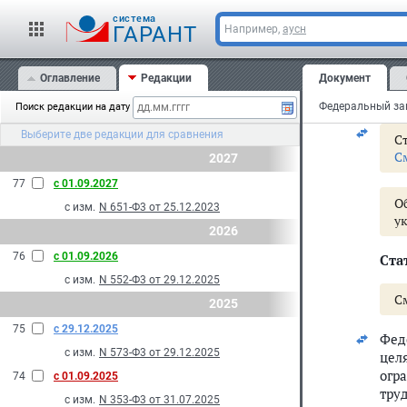
cистема
11)
ГАРАНТ
Например,
аусн
пре
пре
Оглавление
Редакции
Документ
гос
орг
Поиск редакции на дату
Выберите две редакции для сравнения
Ст
С
2027
77
с 01.09.2027
О
с изм.
N 651-Ф3 от 25.12.2023
у
2026
76
с 01.09.2026
Стат
с изм.
N 552-Ф3 от 29.12.2025
С
2025
75
с 29.12.2025
Фед
с изм.
N 573-Ф3 от 29.12.2025
цел
огр
74
с 01.09.2025
тру
с изм.
N 353-Ф3 от 31.07.2025