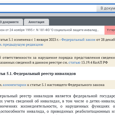
 направления межведомственного запроса о представлен
В докум
доставления государственной или муниципальной усл
доставляющих государственные услуги, органов, пр
О документе
Аннотация
ударственных органов, органов местного самоуправления либ
анам местного самоуправления организаций.
Федеральный закон от 24 ноября 1995 г. N 181-ФЗ "О социальной защите инвалидов в Российской Федерации"
Устаре
атья 5.1 изменена с 1 января 2023 г. -
Федеральный закон
от 28 декаб
м. предыдущую редакцию
б ответственности за нарушение порядка представления сведен
казанных сведений в данном реестре см.
статью
13.19.4 КоАП РФ
ья 5.1.
Федеральный реестр инвалидов
м.
комментарии
к статье 5.1 настоящего Федерального закона
еральный реестр инвалидов является федеральной государ
ях учета сведений об инвалидах, в том числе о детях-инвали
аничениях жизнедеятельности, о нарушенных функциях о
доспособности инвалида, о проводимых реабилитационных 