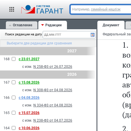
2
cистема
ГАРАНТ
Например,
семейный кешбэк
С
Оглавление
Редакции
Документ
(в
Поиск редакции на дату
1
Выберите две редакции для сравнения
2027
во
168
с 23.01.2027
к
с изм.
N 258-Ф3 от 26.07.2026
гр
2026
а
167
с 15.08.2026
с изм.
N 308-Ф3 от 04.08.2026
о
166
с 04.08.2026
(в
с изм.
N 334-Ф3 от 04.08.2026
(д
165
с 15.07.2026
с изм.
N 238-Ф3 от 04.07.2026
2.
164
с 10.06.2026