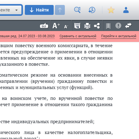
оматическом режиме и подписывается
электронной
ется гражданину в личный кабинет на
Портале
енте
Найти
ый орган исполнительной власти, осуществляющий
ости Российской Федерации, федеральный орган
тке и реализации государственной политики и
акже отражается в Реестре воинского учета.
вшая ред. 24.07.2023 - 03.08.2023
Сравнить с актуальной
Перейти к актуальной
вшим повестку военного комиссариата, в течение
вляется предупреждение о применении в отношении
вленных на обеспечение их явки, в случае неявки
указанного в повестке.
томатическом режиме на основании внесенных в
направлении (вручении) гражданину повестки и
венных и муниципальных услуг (функций).
 на воинском учете, по врученной повестке по
влечет применение в отношении такого гражданина
честве индивидуальных предпринимателей;
ического лица в качестве налогоплательщика,
ональный доход";