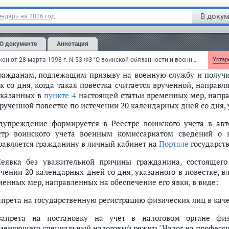
воинском учете" (далее - Реестр воинского учета) в авт
писью
военного комиссара. Указанное решение направля
В докум
ндарь на 2026 год
ударственных и муниципальных услуг (функций), в федеральн
ударственное управление в области обеспечения безопасн
О документе
Аннотация
олнительной власти, осуществляющий функции по вырабо
мативно-правовому регулированию в сфере внутренних дел, а т
Федеральный закон от 28 марта 1998 г. N 53-ФЗ "О воинской обязанности и военной службе"
Устаре
Гражданам, подлежащим призыву на военную службу и получи
ок со дня, когда такая повестка считается врученной, напра
указанных в
пункте 4
настоящей статьи временных мер, напра
рученной повестке по истечении 20 календарных дней со дня, 
дупреждение формируется в Реестре воинского учета в ав
стр воинского учета военным комиссариатом сведений о 
равляется гражданину в личный кабинет на
Портале
государст
Неявка без уважительной причины гражданина, состоящего
ечении 20 календарных дней со дня, указанного в повестке, 
менных мер, направленных на обеспечение его явки, в виде:
запрета на государственную регистрацию физических лиц в ка
запрета на постановку на учет в налоговом органе физ
меняющего специальный налоговый режим "Налог на професси