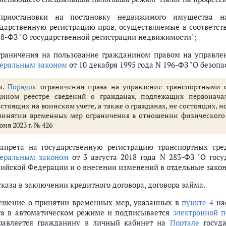
приостановки на постановку недвижимого имущества н
ударственную регистрацию прав, осуществляемые в соответст
18-ФЗ "О государственной регистрации недвижимости";
ограничения на пользование гражданином правом на управле
еральным законом
от 10 декабря 1995 года N 196-ФЗ "О безоп
м.
Порядок
ограничения права на управление транспортными с
дином реестре сведений о гражданах, подлежащих первоначал
остоящих на воинском учете, а также о гражданах, не состоящих, н
ринятии временных мер ограничения в отношении физического
ня 2023 г. № 426
запрета на государственную регистрацию транспортных сре
еральным законом
от 3 августа 2018 года N 283-ФЗ "О госу
сийской Федерации и о внесении изменений в отдельные зако
тказа в заключении кредитного договора, договора займа.
Решение о принятии временных мер, указанных в
пункте 4
нас
та в автоматическом режиме и подписывается
электронной 
равляется гражданину в личный кабинет на
Портале
госуда