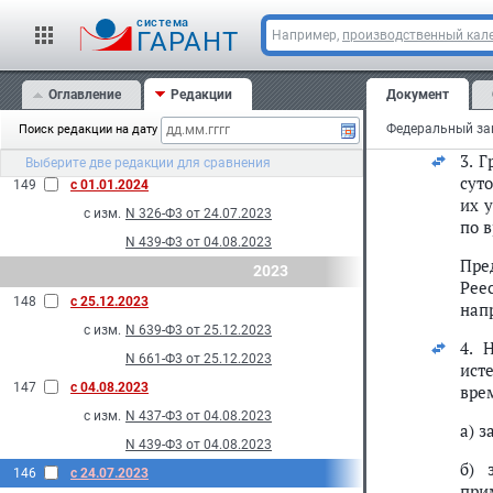
на 
152
с 01.06.2024
cистема
под
ГАРАНТ
Например,
производственный кале
с изм.
N 564-Ф3 от 30.11.2023
гос
151
с 23.03.2024
гос
Оглавление
Редакции
Документ
исп
с изм.
N 61-Ф3 от 23.03.2024
нор
150
с 12.03.2024
Поиск редакции на дату
с изм.
N 594-Ф3 от 12.12.2023
3. 
Выберите две редакции для сравнения
сут
149
с 01.01.2024
их 
с изм.
N 326-Ф3 от 24.07.2023
по в
N 439-Ф3 от 04.08.2023
Пре
2023
Рее
148
с 25.12.2023
нап
с изм.
N 639-Ф3 от 25.12.2023
4. 
N 661-Ф3 от 25.12.2023
ист
147
с 04.08.2023
вре
с изм.
N 437-Ф3 от 04.08.2023
а) 
N 439-Ф3 от 04.08.2023
б) 
146
с 24.07.2023
при