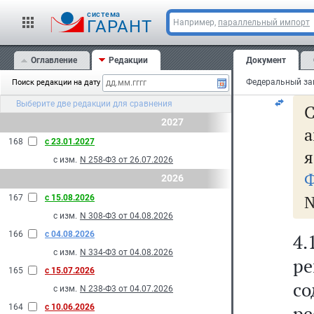
м
cистема
в
ГАРАНТ
Например,
параллельный импорт
г
Оглавление
Редакции
Документ
ре
Поиск редакции на дату
Выберите две редакции для сравнения
С
2027
а
168
с 23.01.2027
с изм.
N 258-Ф3 от 26.07.2026
Ф
2026
№
167
с 15.08.2026
с изм.
N 308-Ф3 от 04.08.2026
166
с 04.08.2026
4
с изм.
N 334-Ф3 от 04.08.2026
ре
165
с 15.07.2026
со
с изм.
N 238-Ф3 от 04.07.2026
р
164
с 10.06.2026