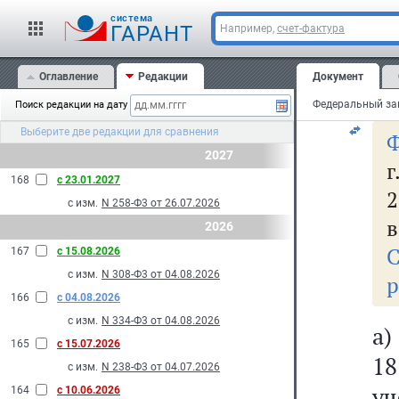
в
cистема
ГАРАНТ
Например,
счет-фактура
С
Оглавление
Редакции
Документ
1.
Поиск редакции на дату
Выберите две редакции для сравнения
Ф
2027
г
168
с 23.01.2027
с изм.
N 258-Ф3 от 26.07.2026
в
2026
167
с 15.08.2026
с изм.
N 308-Ф3 от 04.08.2026
р
166
с 04.08.2026
с изм.
N 334-Ф3 от 04.08.2026
а)
165
с 15.07.2026
18
с изм.
N 238-Ф3 от 04.07.2026
уч
164
с 10.06.2026