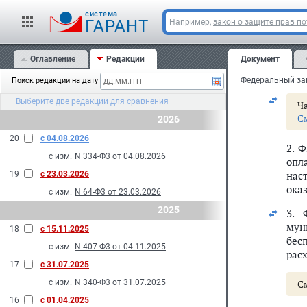
Фед
cистема
учр
ГАРАНТ
Например,
закон о защите прав п
и о
Фед
Оглавление
Редакции
Документ
свя
соо
Поиск редакции на дату
Выберите две редакции для сравнения
Ча
С
2026
20
с 04.08.2026
2. 
с изм.
N 334-Ф3 от 04.08.2026
опл
нас
19
с 23.03.2026
ока
с изм.
N 64-Ф3 от 23.03.2026
2025
3. 
мун
18
с 15.11.2025
бес
с изм.
N 407-Ф3 от 04.11.2025
рас
17
с 31.07.2025
с изм.
N 340-Ф3 от 31.07.2025
С
16
с 01.04.2025