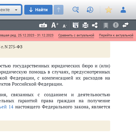
 Российской Федерации и подведомственные им
кой Федерации и подведомственные им учреждения
енте
Найти
ьного бюджета и бюджетов субъектов Российской
ссийской Федерации. Финансирование расходов,
счет средств иных субъектов, осуществляется
вшая ред. 25.12.2023 - 31.12.2023
Сравнить с актуальной
Перейти к актуальной
 г. N 275-ФЗ
остью государственных юридических бюро и (или)
юридическую помощь в случаях, предусмотренных
кой Федерации, с компенсацией их расходов на
ектов Российской Федерации.
ния, связанных с созданием и деятельностью
ельных гарантий права граждан на получение
ьей 14
настоящего Федерального закона, является