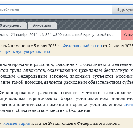
ерации, возлагается на органы государственной власти
еждения, органы государственной власти субъектов Российс
В докум
отребителей
существляется за счет бюджетных ассигнований из федерал
ерации в соответствии с бюджетным законодательством Ро
О документе
Аннотация
занных с оказанием бесплатной юридической помощи за 
тветствующими субъектами самостоятельно.
Федеральный закон от 21 ноября 2011 г. N 324-ФЗ "О бесплатной юридической помощи в Российской Федерации" (с изменениями и дополнениями)
Устаре
сть 2 изменена с 5 июля 2023 г. -
Федеральный закон
от 24 июня 2023
м. предыдущую редакцию
Финансирование расходов, связанных с созданием и деятельн
атой труда адвокатов, оказывающих гражданам бесплатную 
тоящим Федеральным законом, законами субъектов Российс
зание такой помощи, является расходным обязательством субъ
Финансирование расходов органов местного самоуправле
иципальных юридических бюро, установлением дополнит
платной юридической помощи в порядке, установленном
стат
ходным обязательством местных бюджетов.
м.
комментарии
к статье 29 настоящего Федерального закона