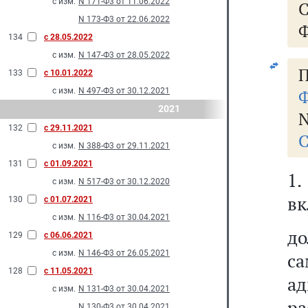
с изм.
N 171-Ф3 от 11.06.2022
N 173-Ф3 от 22.06.2022
Ф
134
с 28.05.2022
с изм.
N 147-Ф3 от 28.05.2022
П
133
с 10.01.2022
с изм.
N 497-Ф3 от 30.12.2021
Ф
2021
N
132
с 29.11.2021
С
с изм.
N 388-Ф3 от 29.11.2021
131
с 01.09.2021
1
с изм.
N 517-Ф3 от 30.12.2020
вк
130
с 01.07.2021
с изм.
N 116-Ф3 от 30.04.2021
д
129
с 06.06.2021
с изм.
N 146-Ф3 от 26.05.2021
са
128
с 11.05.2021
а
с изм.
N 131-Ф3 от 30.04.2021
р
N 130-Ф3 от 30.04.2021