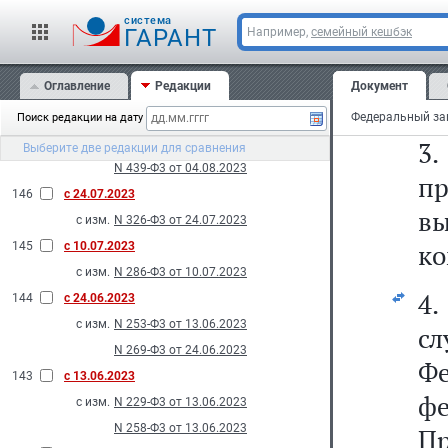
2023
cистема
2.
ГАРАНТ
Например,
семейный кешбэк
148
с 25.12.2023
с изм.
N 639-Ф3 от 25.12.2023
Оглавление
Редакции
Документ
С
N 661-Ф3 от 25.12.2023
147
с 04.08.2023
Поиск редакции на дату
с изм.
N 437-Ф3 от 04.08.2023
3
Выберите две редакции для сравнения
N 439-Ф3 от 04.08.2023
пр
146
с 24.07.2023
в
с изм.
N 326-Ф3 от 24.07.2023
ко
145
с 10.07.2023
с изм.
N 286-Ф3 от 10.07.2023
4.
144
с 24.06.2023
с изм.
N 253-Ф3 от 13.06.2023
с
N 269-Ф3 от 24.06.2023
Ф
143
с 13.06.2023
ф
с изм.
N 229-Ф3 от 13.06.2023
N 258-Ф3 от 13.06.2023
П