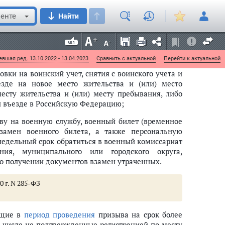
й учет) явиться в двухнедельный срок со дня
енте
Найти
новки на воинский учет;
о в местную администрацию соответствующего
ляющую первичный воинский учет, об изменении
жности;
вшая ред. 13.10.2022 - 13.04.2023
Сравнить с актуальной
Перейти к актуальной
вки на воинский учет, снятия с воинского учета и
зде на новое место жительства и (или) место
есту жительства и (или) месту пребывания, либо
и въезде в Российскую Федерацию;
ву на военную службу, военный билет (временное
взамен военного билета, а также персональную
хнедельный срок обратиться в военный комиссариат
ия, муниципального или городского округа,
о получении документов взамен утраченных.
0 г. N 285-ФЗ
ющие в
период проведения
призыва на срок более
ом числе не подтвержденные регистрацией по месту