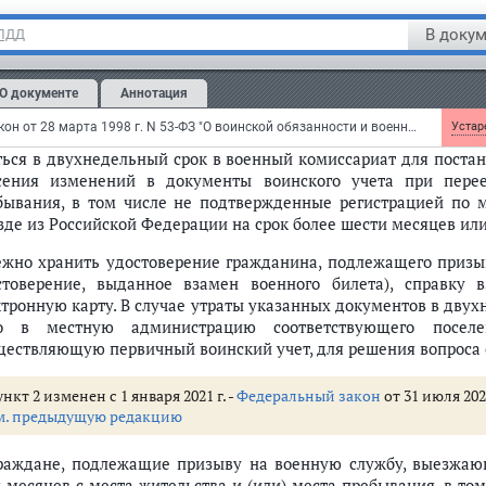
ерации (для граждан, подлежащих постановке на воински
В докум
 ПДД
тупления указанных событий в военный комиссариат для поста
бщить в двухнедельный срок в военный комиссариат либ
О документе
Аннотация
еления, муниципального или городского округа, осуществ
ейного положения, образования, места работы (учебы) или дол
Федеральный закон от 28 марта 1998 г. N 53-ФЗ "О воинской обязанности и военной службе"
Устаре
ться в двухнедельный срок в военный комиссариат для постано
сения изменений в документы воинского учета при перее
бывания, в том числе не подтвержденные регистрацией по м
зде из Российской Федерации на срок более шести месяцев ил
ежно хранить удостоверение гражданина, подлежащего призы
стоверение, выданное взамен военного билета), справку 
ктронную карту. В случае утраты указанных документов в дву
о в местную администрацию соответствующего поселен
ществляющую первичный воинский учет, для решения вопроса 
нкт 2 изменен с 1 января 2021 г. -
Федеральный закон
от 31 июля 202
м. предыдущую редакцию
Граждане, подлежащие призыву на военную службу, выезжа
х месяцев с места жительства и (или) места пребывания, в т