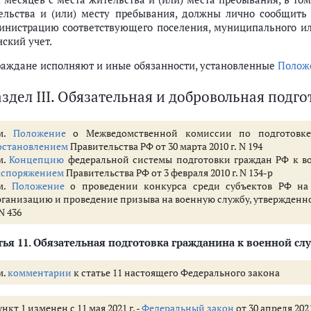
ельства и (или) месту пребывания, должны лично сообщить
инистрацию соответствующего поселения, муниципального ил
ский учет.
Граждане исполняют и иные обязанности, установленные
Полож
аздел III. Обязательная и добровольная подг
м.
Положение
о Межведомственной комиссии по подготовке
остановлением
Правительства РФ от 30 марта 2010 г. N 194
м.
Концепцию
федеральной системы подготовки граждан РФ к вое
аспоряжением
Правительства РФ от 3 февраля 2010 г. N 134-р
м.
Положение
о проведении конкурса среди субъектов РФ на 
рганизацию и проведение призыва на военную службу, утвержденн
 N 436
тья 11
. Обязательная подготовка гражданина к военной сл
м.
комментарии
к статье 11 настоящего Федерального закона
нкт 1 изменен с 11 мая 2021 г. -
Федеральный закон
от 30 апреля 2021