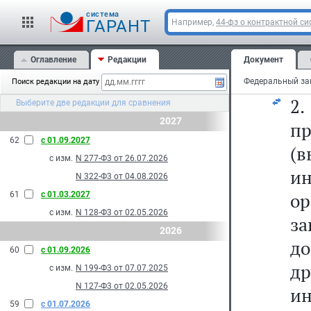
к
cистема
ра
ГАРАНТ
Например,
44-фз о контрактной си
у
Оглавление
Редакции
Документ
на
Поиск редакции на дату
2
Выберите две редакции для сравнения
2027
п
62
с 01.09.2027
(
с изм.
N 277-Ф3 от 26.07.2026
и
N 322-Ф3 от 04.08.2026
ор
61
с 01.03.2027
с изм.
N 128-Ф3 от 02.05.2026
з
2026
д
60
с 01.09.2026
др
с изм.
N 199-Ф3 от 07.07.2025
N 127-Ф3 от 02.05.2026
и
59
с 01.07.2026