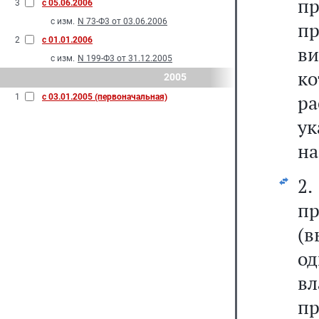
п
3
с 05.06.2006
с изм.
N 73-Ф3 от 03.06.2006
пр
2
с 01.01.2006
ви
с изм.
N 199-Ф3 от 31.12.2005
к
2005
ра
1
с 03.01.2005 (первоначальная)
ук
на
2
п
(в
од
в
пр