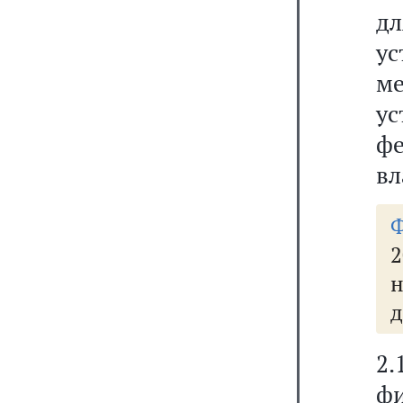
д
у
ме
у
ф
вл
д
2
ф