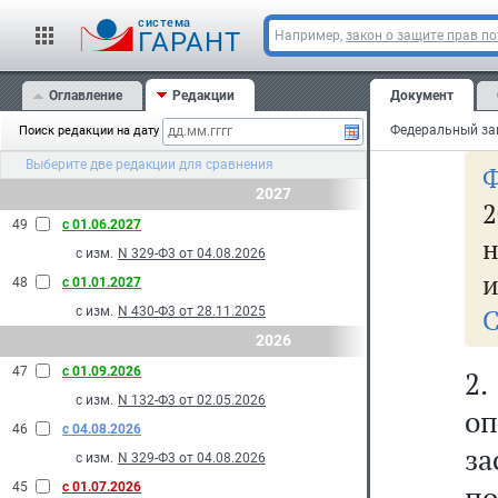
Фе
cистема
со
ГАРАНТ
Например,
закон о защите прав п
с
Оглавление
Редакции
Документ
пр
Поиск редакции на дату
Выберите две редакции для сравнения
2027
2
49
с 01.06.2027
н
с изм.
N 329-Ф3 от 04.08.2026
и
48
с 01.01.2027
С
с изм.
N 430-Ф3 от 28.11.2025
2026
47
с 01.09.2026
2
с изм.
N 132-Ф3 от 02.05.2026
оп
46
с 04.08.2026
за
с изм.
N 329-Ф3 от 04.08.2026
п
45
с 01.07.2026