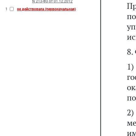
N 213-Ф3 от 01.12.2012
Пр
1
не действовала (первоначальная)
п
уп
ис
8.
1)
го
о
п
2)
ме
им