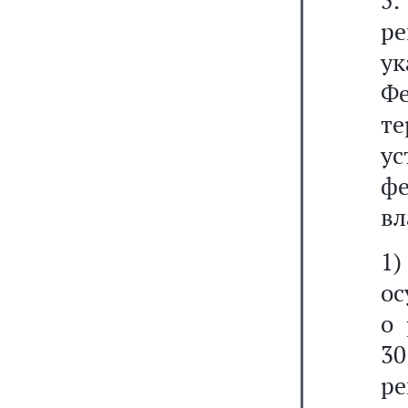
5
ре
ук
Фе
т
у
ф
вл
1)
ос
о 
30
р