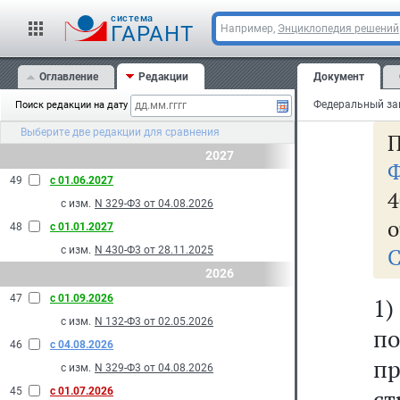
до
cистема
ГАРАНТ
Например,
Энциклопедия решений
7.
Оглавление
Редакции
Документ
ук
Поиск редакции на дату
Выберите две редакции для сравнения
П
2027
Ф
49
с 01.06.2027
4
с изм.
N 329-Ф3 от 04.08.2026
о
48
с 01.01.2027
С
с изм.
N 430-Ф3 от 28.11.2025
2026
47
с 01.09.2026
1)
с изм.
N 132-Ф3 от 02.05.2026
по
46
с 04.08.2026
пр
с изм.
N 329-Ф3 от 04.08.2026
с
45
с 01.07.2026