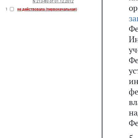
N 213-Ф3 от 01.12.2012
о
1
не действовала (первоначальная)
за
Ф
Ин
уч
Ф
у
и
ф
вл
на
Фе