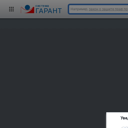
cистема
ГАРАНТ
Например,
закон о защите прав п
Уве