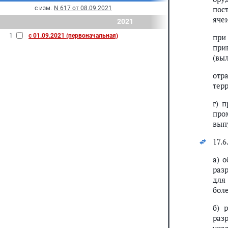
пос
с изм.
N 617 от 08.09.2021
яче
2021
1
с 01.09.2021 (первоначальная)
при
при
(вы
отр
тер
г) 
про
вып
17.
а) 
раз
для
бол
б) 
раз