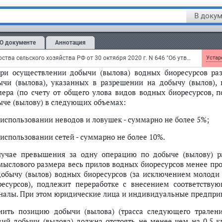
ь
В докум
О документе
Аннотация
промысловый размер рыб определяется в свежем виде путем 
 до основания средних лучей хвостового плавника;
Приказ Министерства сельского хозяйства РФ от 30 октября 2020 г. N 646 "Об утверждении правил рыболовства для Западно-Сибирского рыбохозяйственного бассейна"
Устаре
при осуществлении добычи (вылова) водных биоресурсов раз
ычи (вылова), указанных в разрешении на добычу (вылов),
мера (по счету от общего улова видов водных биоресурсов,
ыче (вылову) в следующих объемах:
 использовании неводов и ловушек - суммарно не более 5%;
 использовании сетей - суммарно не более 10%.
лучае превышения за одну операцию по добыче (вылову) р
мыслового размера весь прилов водных биоресурсов менее пр
добычу (вылов) водных биоресурсов (за исключением молоди
ресурсов), подлежит переработке с внесением соответств
налы. При этом юридические лица и индивидуальные предпри
нить позицию добычи (вылова) (трасса следующего трален
дий добычи (вылова) должна отстоять не менее чем на 0,5 к