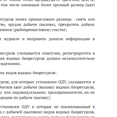
в том числе имеющие более крупный размер (шаг)
сурсов менее промыслового размера - снять или
во, орудия добычи (вылова), прекратить добычу
ловном (рыбопромысловом) участке;
ом журнале и направить данную информацию в
есурсов учитывается поштучно, регистрируется в
ния водных биоресурсов должен незамедлительно
реждениями.
гих видов водных биоресурсов:
рсов, для которых установлен ОДУ, указывается в
бъемов квот добычи (вылова) водных биоресурсов,
цу или индивидуальному предпринимателю, но не
ерацию по добыче (вылову);
 установлен ОДУ и которые не поименованны
в
#
о с добычей (выловом) видов водных биоресурсов,