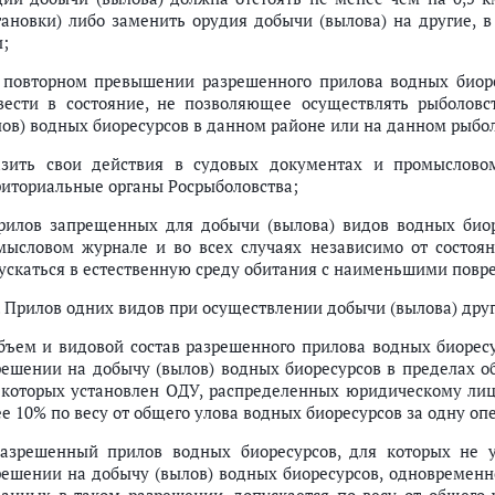
тановки) либо заменить орудия добычи (вылова) на другие, 
и;
 повторном превышении разрешенного прилова водных биоре
вести в состояние, не позволяющее осуществлять рыболовст
лов) водных биоресурсов в данном районе или на данном рыбо
азить свои действия в судовых документах и промыслов
риториальные органы Росрыболовства;
прилов запрещенных для добычи (вылова) видов водных биор
мысловом журнале и во всех случаях независимо от состоя
ускаться в естественную среду обитания с наименьшими пов
6. Прилов одних видов при осуществлении добычи (вылова) дру
объем и видовой состав разрешенного прилова водных биоресу
решении на добычу (вылов) водных биоресурсов в пределах о
 которых установлен ОДУ, распределенных юридическому ли
ее 10% по весу от общего улова водных биоресурсов за одну оп
разрешенный прилов водных биоресурсов, для которых не
решении на добычу (вылов) водных биоресурсов, одновременн