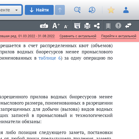
23
енте
Найти
измерения длины от вершины рыла (при закрытом
вшая ред. 01.03.2022 - 31.08.2022
Сравнить с актуальной
Перейти к актуальной
решается в счет распределенных квот (объемов)
 прилов водных биоресурсов менее промыслового
 поименованных в
таблице 6
) за одну операцию по
азрешенного прилова водных биоресурсов менее
омыслового размера, поименованных в разрешении
 запрещенных для добычи (вылова) видов водных
ующих записей в промысловый и технологический
ниматели обязаны:
ия либо позиция следующего замета, постановки
м от любой точки предыдущего траления, замета,