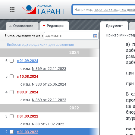
Яз
cистема
ГАРАНТ
Например,
перенос выходных дней
Оглавление
Редакции
Документ
б) 
рте)
Поиск редакции на дату
в) 
Выберите две редакции для сравнения
доб
2024
раз
6
с 01.09.2024
доб
с изм.
N 869 от 22.11.2023
при
5
с 10.08.2024
при
с изм.
N 333 от 25.06.2024
4
с 09.01.2024
В с
про
с изм.
N 869 от 22.11.2023
на 
2022
био
3
с 01.09.2022
жур
с изм.
N 88 от 21.02.2022
сме
2
с 01.03.2022
ору