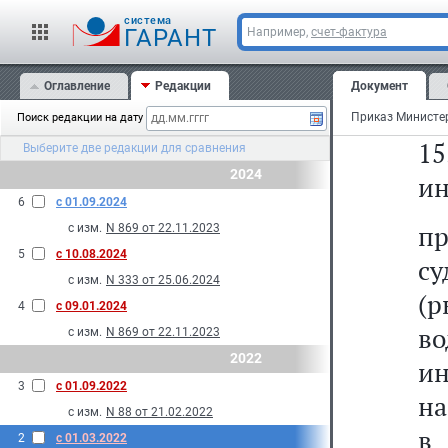
и
cистема
п
ГАРАНТ
Например,
счет-фактура
в
Оглавление
Редакции
Документ
вы
Поиск редакции на дату
1
Выберите две редакции для сравнения
2024
ин
6
с 01.09.2024
пр
с изм.
N 869 от 22.11.2023
5
с 10.08.2024
с
с изм.
N 333 от 25.06.2024
(
4
с 09.01.2024
во
с изм.
N 869 от 22.11.2023
2022
ин
3
с 01.09.2022
на
с изм.
N 88 от 21.02.2022
в
2
с 01.03.2022