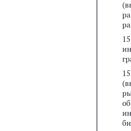
(
р
ра
1
и
гр
1
(
ры
об
и
би