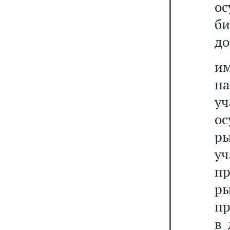
ос
би
до
им
н
уч
о
р
у
п
ры
пр
в 