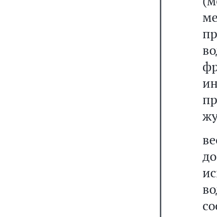
(м
м
п
в
фр
ин
пр
жу
ве
до
ис
в
со