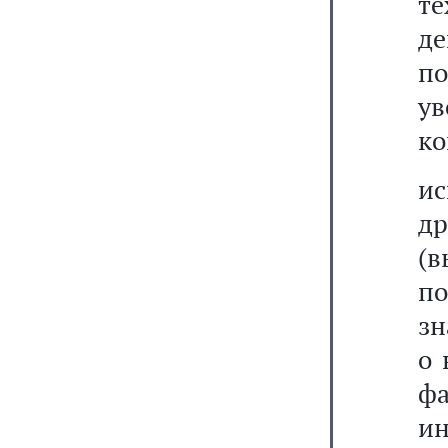
те
де
по
у
ко
и
д
(в
п
зн
о 
фа
и