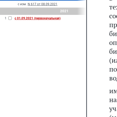
с изм.
N 617 от 08.09.2021
т
2021
с
1
с 01.09.2021 (первоначальная)
п
б
оп
би
(
по
во
им
н
у