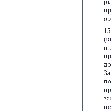
р
п
ор
15
(
ши
пр
д
За
п
п
з
пе