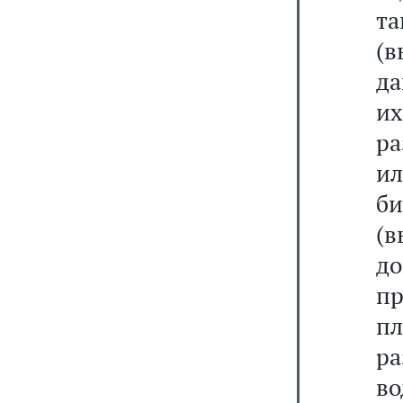
т
(в
да
и
ра
и
б
(
д
п
пл
р
во