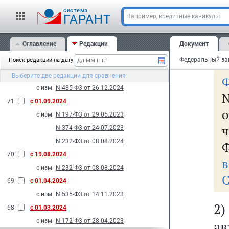
т
74
с 11.03.2025
cистема
эл
ГАРАНТ
Например,
кредитные каникулы
с изм.
N 27-Ф3 от 28.02.2025
н
73
с 01.03.2025
Оглавление
Редакции
Документ
с изм.
N 171-Ф3 от 08.07.2024
до
2024
Поиск редакции на дату
72
с 31.12.2024
Выберите две редакции для сравнения
Ф
с изм.
N 485-Ф3 от 26.12.2024
N
71
с 01.09.2024
о
с изм.
N 197-Ф3 от 29.05.2023
N 374-Ф3 от 24.07.2023
N 232-Ф3 от 08.08.2024
Ф
70
с 19.08.2024
в
с изм.
N 232-Ф3 от 08.08.2024
С
69
с 01.04.2024
с изм.
N 535-Ф3 от 14.11.2023
2
68
с 01.03.2024
с изм.
N 172-Ф3 от 28.04.2023
а