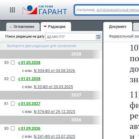
ав
cистема
за
ГАРАНТ
Например,
антисанкционные меры
Фе
Оглавление
Редакции
Документ
те
Поиск редакции на дату
1
Выберите две редакции для сравнения
2028
п
83
с 01.03.2028
до
с изм.
N 304-Ф3 от 04.08.2026
зн
82
с 01.01.2028
с изм.
N 33-Ф3 от 20.03.2025
1
2027
ф
81
с 01.03.2027
с изм.
N 574-Ф3 от 29.12.2025
р
2026
ав
80
с 01.09.2026
и 
с изм.
N 241-Ф3 от 23.07.2025