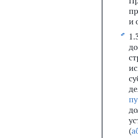
П
пр
и 
1
д
с
и
с
д
пу
до
у
(
а