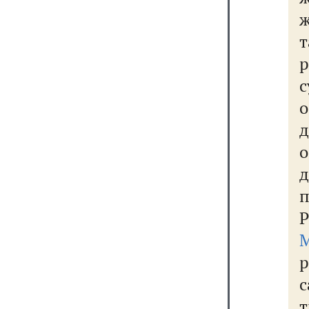
ж
р
Р
с
т