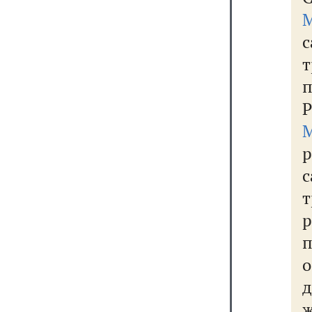
с
Р
с