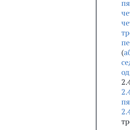
п
че
че
тр
п
(
а
се
о
2.
2.
п
2.
тр