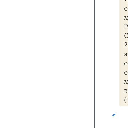
о
Р
о
в
(