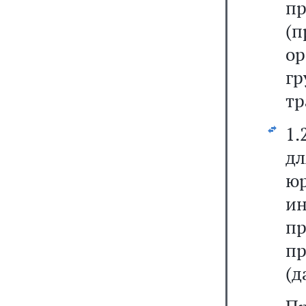
пр
(
ор
г
тр
1.
д
ю
и
п
п
(д