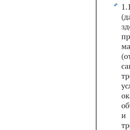
1
(д
з
п
ма
(
са
тр
ус
о
об
и
тр