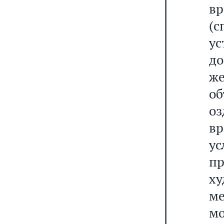
вр
(
у
д
ж
об
о
в
ус
п
ху
м
м