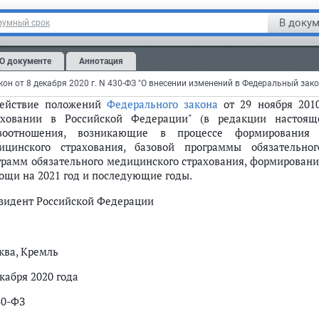
тья 2
В докум
зумный срок
Настоящий Федеральный закон вступает в силу с 1 января 2021
та 4 статьи 1
настоящего Федерального закона.
О документе
Аннотация
бзац второй подпункта "в" пункта 4 статьи 1
настоящего
циального опубликования
настоящего Федерального закона.
Действие положений
Федерального закона
от 29 ноября 201
аховании в Российской Федерации" (в редакции настояще
воотношения, возникающие в процессе формирования 
ицинского страхования, базовой программы обязательног
грамм обязательного медицинского страхования, формировани
ощи на 2021 год и последующие годы.
зидент Российской Федерации
ква, Кремль
кабря 2020 года
30-ФЗ