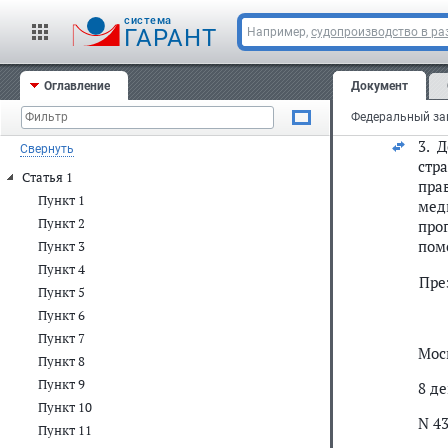
Ста
cистема
ГАРАНТ
Например,
судопроизводство в ра
1. 
пунк
Оглавление
Документ
2.
А
офи
3. 
Свернуть
стр
Статья 1
пра
Пункт 1
мед
Пункт 2
про
пом
Пункт 3
Пункт 4
Пре
Пункт 5
Пункт 6
Пункт 7
Мос
Пункт 8
Пункт 9
8 де
Пункт 10
N 4
Пункт 11