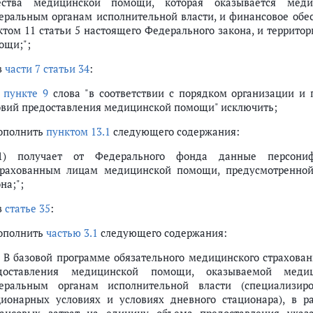
ества медицинской помощи, которая оказывается меди
еральным органам исполнительной власти, и финансовое обес
ктом 11 статьи 5 настоящего Федерального закона, и террито
ощи;";
в
части 7 статьи 34
:
в
пункте 9
слова "в соответствии с порядком организации и п
овий предоставления медицинской помощи" исключить;
дополнить
пунктом 13.1
следующего содержания:
.1) получает от Федерального фонда данные персони
трахованным лицам медицинской помощи, предусмотренной
на;";
в
статье 35
:
дополнить
частью 3.1
следующего содержания:
1. В базовой программе обязательного медицинского страхов
доставления медицинской помощи, оказываемой медиц
еральным органам исполнительной власти (специализиро
ционарных условиях и условиях дневного стационара), в р