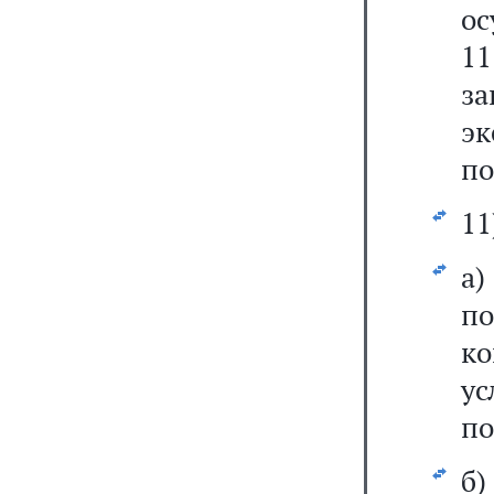
ос
11
з
э
по
11
а
п
ко
у
по
б