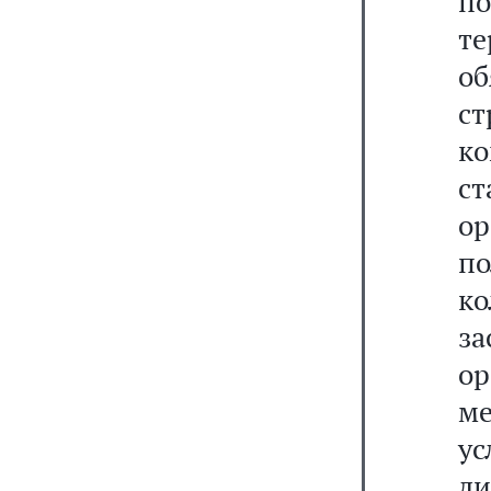
по
т
о
ст
ко
с
ор
по
к
з
о
м
ус
л