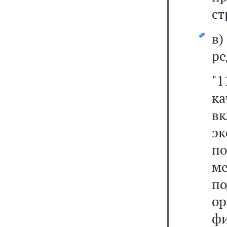
ст
в
ре
"
к
в
э
п
м
п
о
ф