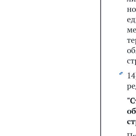
н
е
м
т
о
ст
1
ре
"
С
о
ст