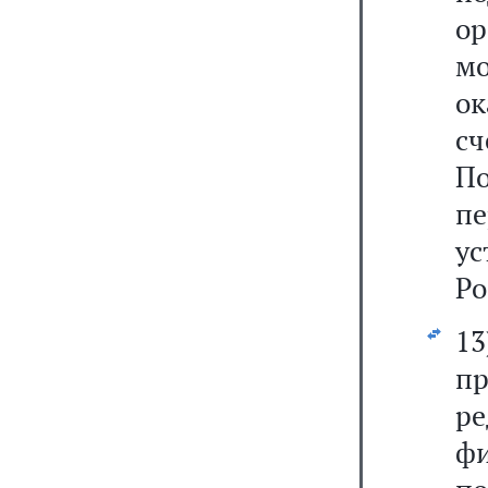
ор
мо
о
сч
П
пе
у
Ро
1
п
р
фи