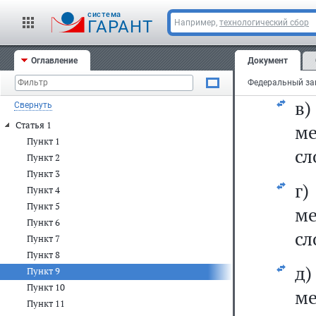
cистема
б
ГАРАНТ
Например,
технологический сбор
ме
Оглавление
Документ
сл
в
Свернуть
Статья 1
ме
Пункт 1
сл
Пункт 2
Пункт 3
г
Пункт 4
Пункт 5
м
Пункт 6
сл
Пункт 7
Пункт 8
д
Пункт 9
Пункт 10
м
Пункт 11