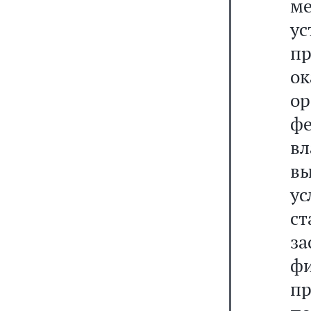
м
у
п
о
о
ф
вл
вы
у
с
з
фи
пр