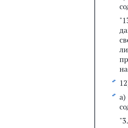
со
"1
д
св
л
пр
на
12
а
со
"3