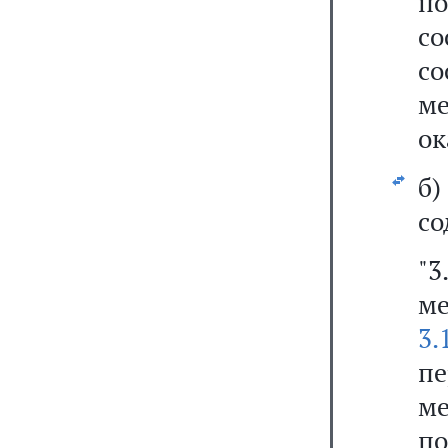
по
с
с
м
ок
б
со
"
ме
3.
п
м
п