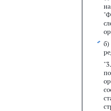
на
"
сл
ор
б
ре
"
п
о
с
с
с