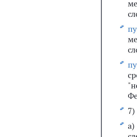
ме
сл
п
ме
сл
пу
с
"
Фе
7)
а
сл