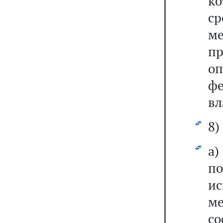
к
с
м
п
о
ф
вл
8)
а
п
и
м
с