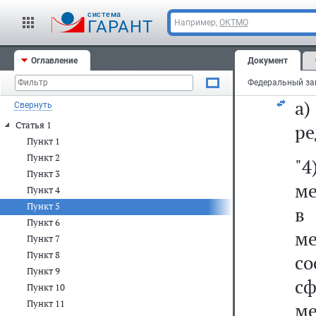
"т
cистема
ГАРАНТ
Например,
ОКТМО
сл
Оглавление
Документ
5)
а
Свернуть
Статья 1
ре
Пункт 1
Пункт 2
"4
Пункт 3
ме
Пункт 4
Пункт 5
в 
Пункт 6
м
Пункт 7
Пункт 8
с
Пункт 9
с
Пункт 10
Пункт 11
м