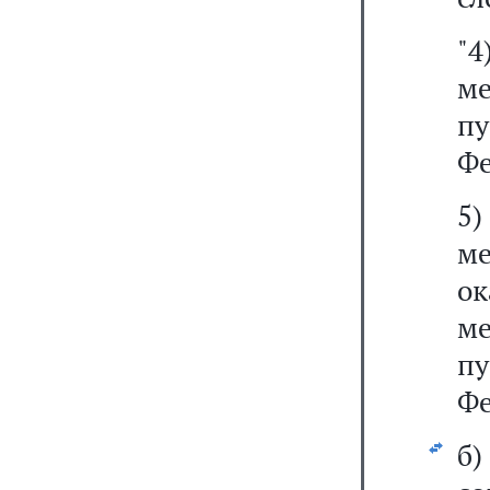
"
ме
п
Фе
5
м
о
ме
п
Фе
б