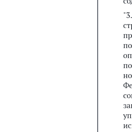
со
"
ст
п
п
о
п
н
Ф
со
з
у
ис