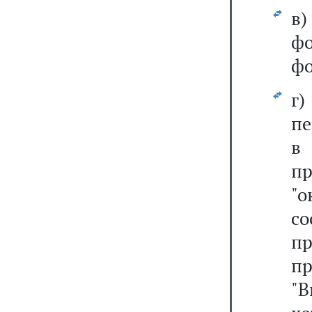
в
фо
фо
г
п
в
п
"
с
пр
пр
"