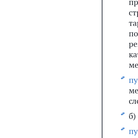
пр
ст
т
п
ре
к
ме
п
м
сл
б)
п