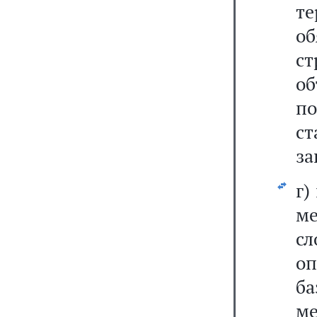
т
о
ст
о
п
с
за
г)
ме
сл
о
б
м