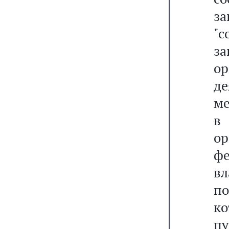
з
"с
за
о
д
ме
в
о
ф
в
п
ко
п