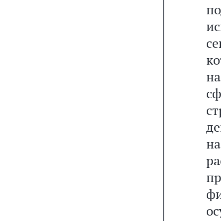
по
и
се
к
на
с
с
д
на
р
п
ф
ос