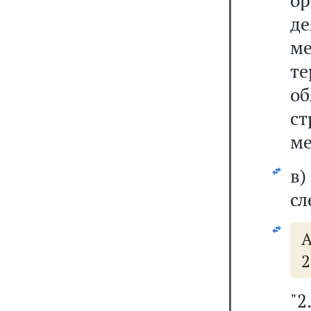
о
д
м
т
о
с
ме
в
сл
А
2
"