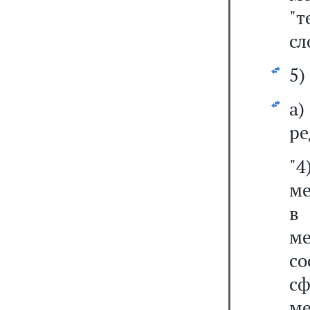
"т
сл
5)
а
ре
"4
ме
в 
м
с
с
м