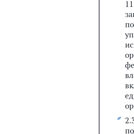
11
з
п
у
и
о
ф
в
в
е
ор
2
по