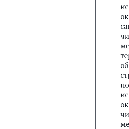
и
о
с
ч
ме
т
о
ст
по
и
ок
ч
ме