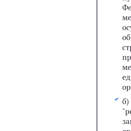
Ф
м
ос
о
с
п
ме
е
ор
б)
"
за