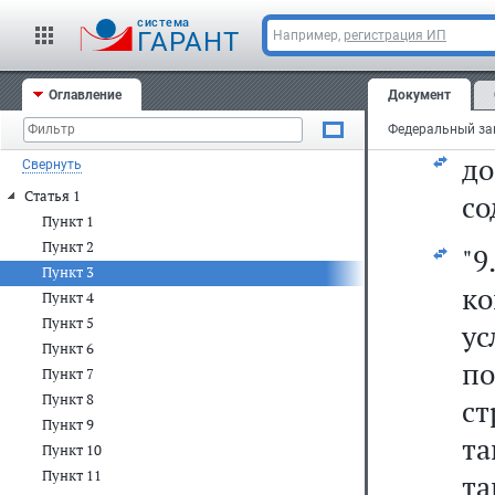
т
cистема
по
ГАРАНТ
Например,
регистрация ИП
р
Оглавление
Документ
об
д
Свернуть
Статья 1
со
Пункт 1
Пункт 2
"9
Пункт 3
ко
Пункт 4
Пункт 5
у
Пункт 6
по
Пункт 7
Пункт 8
ст
Пункт 9
та
Пункт 10
Пункт 11
т