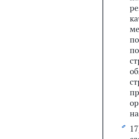
ре
к
ме
п
п
ст
о
с
п
ор
на
1