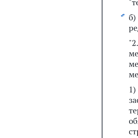
"т
б
ре
"2
ме
м
ме
1
за
т
о
с