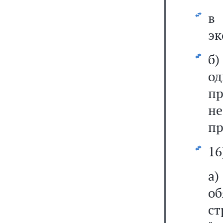
эк
б)
о
пр
не
пр
16
а
о
с