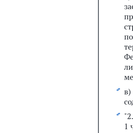
за
пр
ст
п
т
Фе
л
ме
в
со
"2
1 