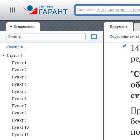
м
cистема
т
ГАРАНТ
Например,
административные рег
о
Оглавление
Документ
ст
1
Свернуть
Статья 1
ре
Пункт 1
Пункт 2
"
С
Пункт 3
о
Пункт 4
Пункт 5
ст
Пункт 6
Пункт 7
П
Пункт 8
б
Пункт 9
Пункт 10
по
Пункт 11