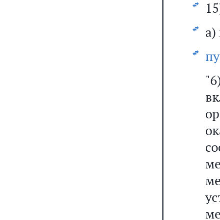
15
а)
пу
"6
в
о
о
с
ме
м
ус
ме