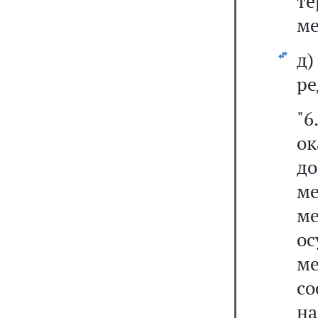
т
ме
д
ре
"
о
д
ме
м
ос
ме
с
н