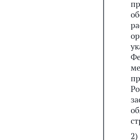
п
о
р
о
ук
Фе
м
п
Р
з
о
ст
2