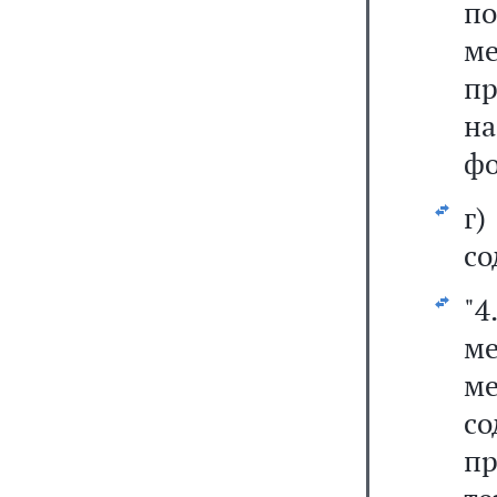
п
ме
п
на
фо
г
со
"4
ме
м
с
п