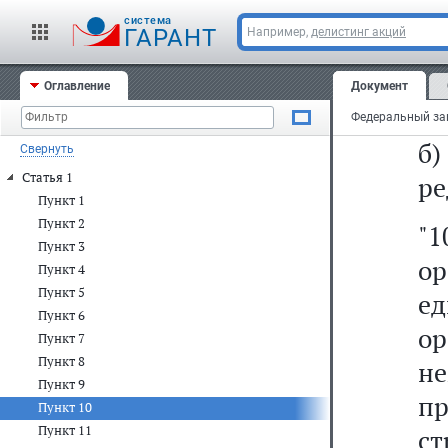
10
cистема
ГАРАНТ
Например,
делистинг акций
а
Оглавление
Документ
сл
б
Свернуть
Статья 1
ре
Пункт 1
Пункт 2
"1
Пункт 3
ор
Пункт 4
Пункт 5
е
Пункт 6
ор
Пункт 7
Пункт 8
н
Пункт 9
пр
Пункт 10
Пункт 11
ст