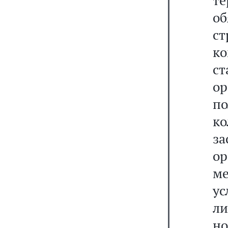
т
о
ст
ко
с
ор
по
к
з
о
м
ус
л
н