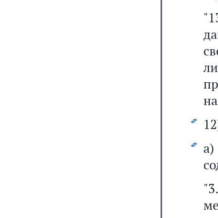
"1
д
св
л
пр
на
12
а
со
"3
м