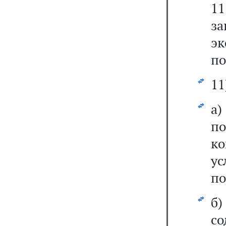
11
з
э
по
11
а
п
ко
у
по
б
со