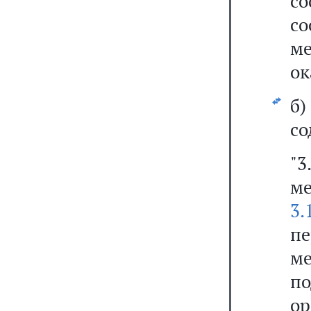
с
с
м
ок
б
со
"
ме
3.
п
м
п
ор