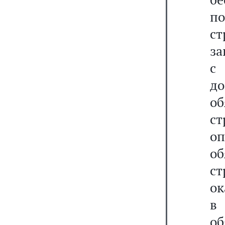
по
ст
за
с
д
о
ст
о
о
с
ок
в
о