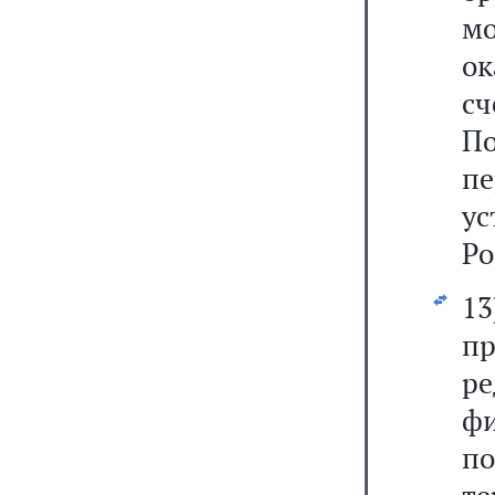
мо
о
сч
П
пе
у
Ро
1
п
р
фи
по