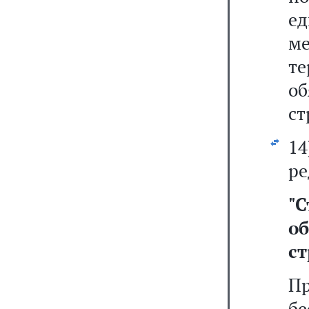
е
м
т
о
ст
1
ре
"
С
о
ст
П
б