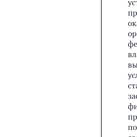
у
п
о
о
ф
вл
вы
у
с
з
фи
пр
по