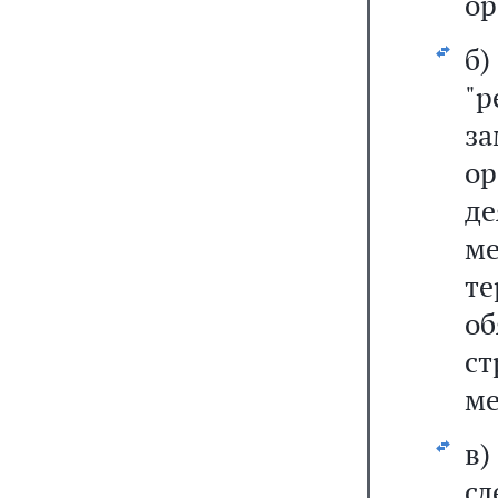
ор
б)
"
за
о
д
м
т
о
с
ме
в
сл