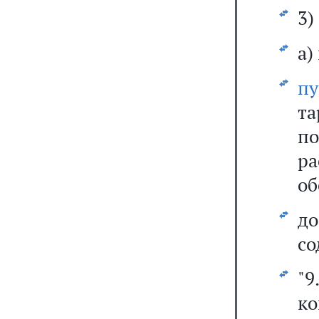
3)
а)
пу
т
по
р
об
д
со
"9
ко