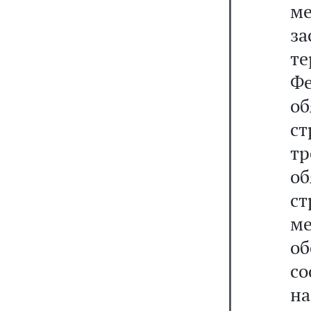
м
з
т
Ф
о
ст
т
о
с
м
об
с
на