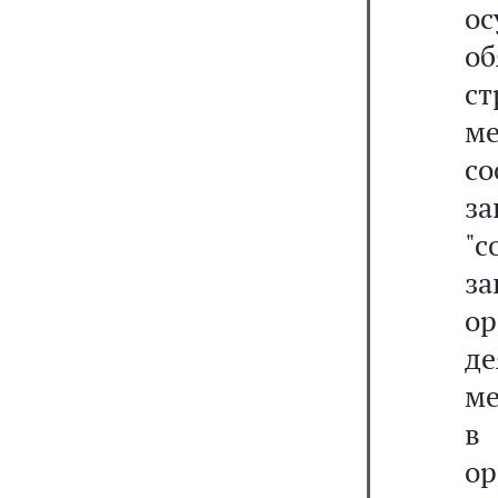
ос
о
с
м
со
з
"с
за
о
д
ме
в
о