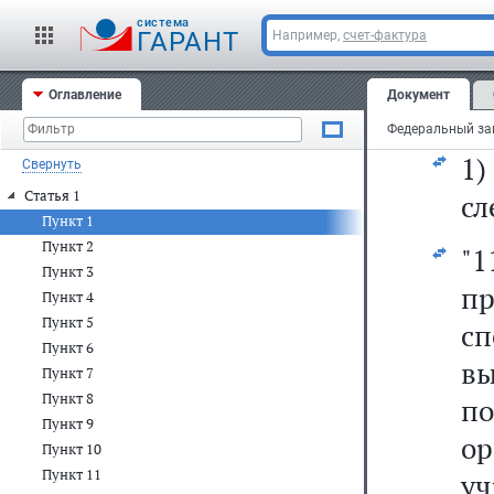
ст
cистема
20
ГАРАНТ
Например,
счет-фактура
ст
Оглавление
Документ
сл
1
Свернуть
Статья 1
сл
Пункт 1
Пункт 2
"
Пункт 3
пр
Пункт 4
Пункт 5
с
Пункт 6
в
Пункт 7
Пункт 8
п
Пункт 9
ор
Пункт 10
Пункт 11
у