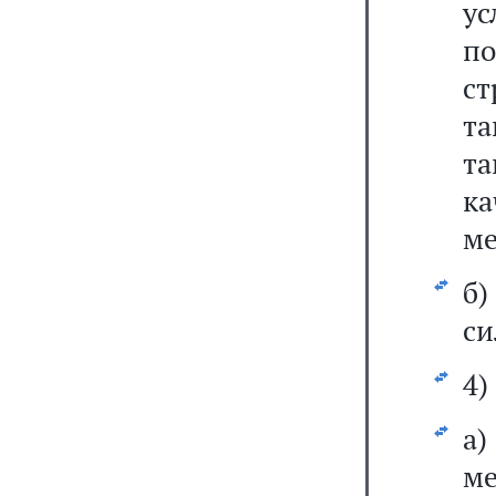
у
по
ст
та
т
к
ме
б
си
4)
а)
м