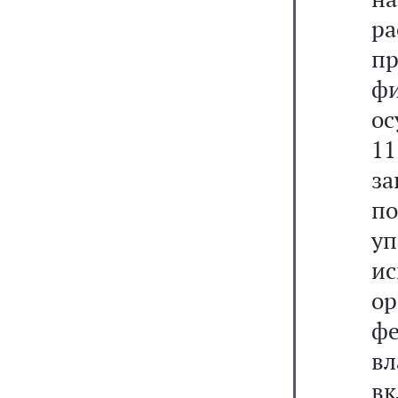
р
п
ф
ос
11
з
п
у
и
о
ф
в
в