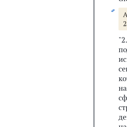
А
2
"
по
и
се
к
на
с
с
д
на