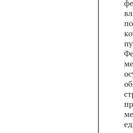
ф
в
п
ко
п
Ф
м
ос
о
с
п
ме
е