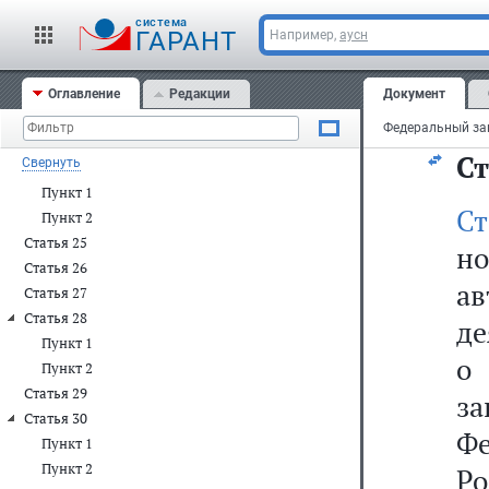
Фе
Пункт 1
cистема
б
ГАРАНТ
Например,
аусн
Пункт 2
Статья 20
о
Статья 21
Оглавление
Редакции
Документ
ко
Статья 22
Статья 23
Ст
Свернуть
Статья 24
Пункт 1
С
Пункт 2
Статья 25
н
Статья 26
а
Статья 27
Статья 28
де
Пункт 1
о
Пункт 2
Статья 29
з
Статья 30
Фе
Пункт 1
Пункт 2
Р