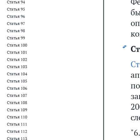
Фе
Статья 94
Статья 95
б
Статья 96
о
Статья 97
Статья 98
ко
Статья 99
Статья 100
Ст
Статья 101
Статья 102
С
Статья 103
ап
Статья 104
Статья 105
п
Статья 106
за
Статья 107
Статья 108
20
Статья 109
сл
Статья 110
Статья 111
"
Статья 112
Статья 113