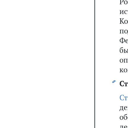
Р
и
Ко
п
Фе
б
о
ко
Ст
С
д
о
д