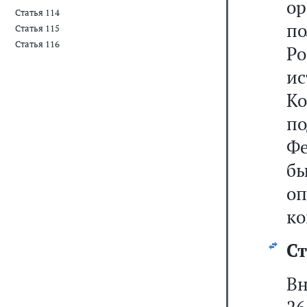
о
Статья 114
п
Статья 115
Статья 116
Р
и
Ко
п
Фе
б
о
ко
Ст
Вн