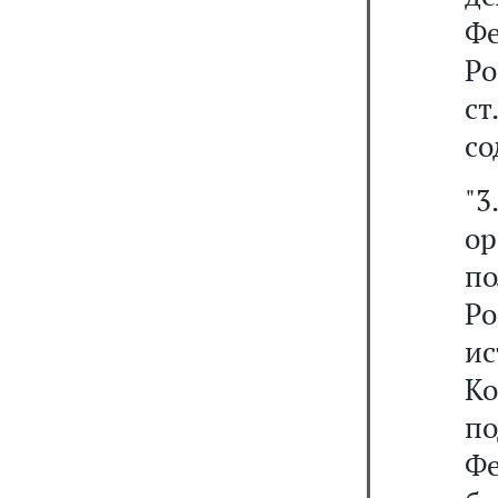
Фе
Р
ст
со
"
о
п
Р
и
Ко
п
Фе