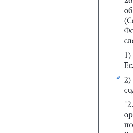
2
о
(С
Ф
сл
1)
Ес
2
со
"
о
п