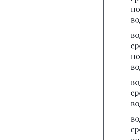
п
во
в
с
п
во
во
с
во
в
с
во