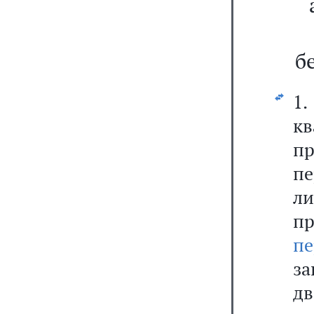
б
1
к
п
п
л
пр
пе
з
д