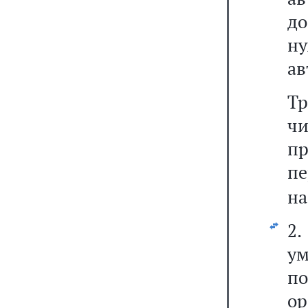
до
н
ав
Т
ч
п
пе
на
2
у
п
о