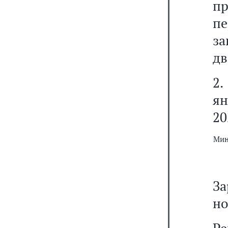
пр
пе
з
дв
2.
ян
20
Мин
За
но