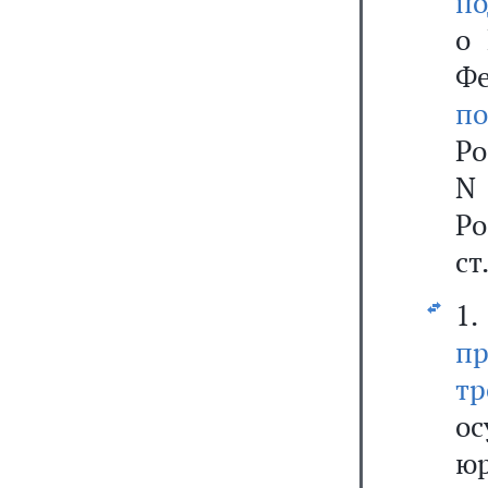
по
о 
Ф
по
Ро
N
Р
ст
1
пр
тр
ос
ю