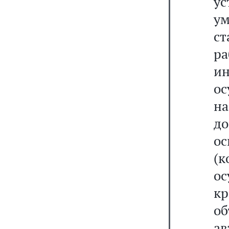
у
ум
ст
р
и
ос
на
до
о
(
о
кр
о
ав