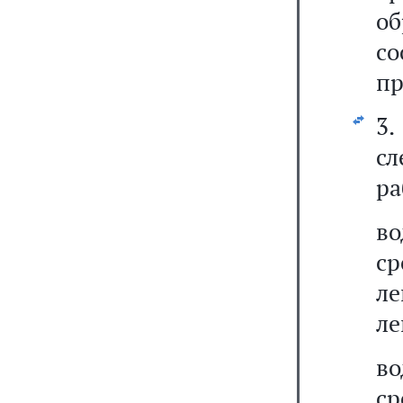
о
с
пр
3
с
ра
в
ср
л
ле
в
с