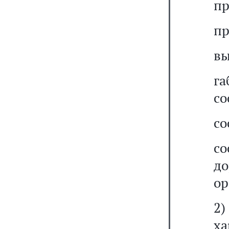
пр
пр
вы
г
со
со
с
д
ор
2
ха