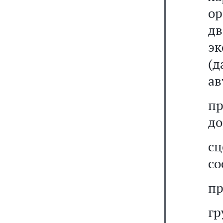
о
д
э
(д
ав
пр
до
сц
со
пр
г