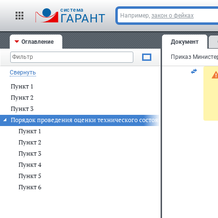
cистема
За
ГАРАНТ
Например,
закон о фейках
но
Оглавление
Документ
Ре
Свернуть
Пункт 1
Пункт 2
Пункт 3
Порядок проведения оценки технического состояния автомобильных
Пункт 1
Пункт 2
Пункт 3
Пункт 4
Пункт 5
Пункт 6