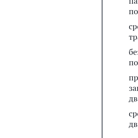
п
по
с
тр
бе
по
п
з
дв
ср
дв