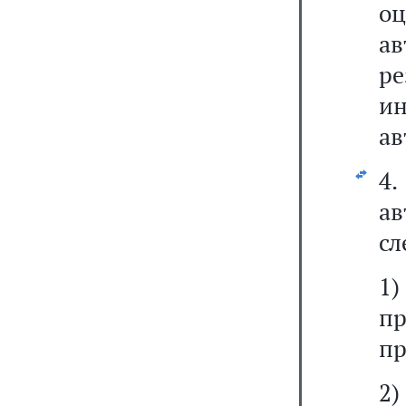
о
а
ре
ин
ав
4.
а
сл
1
пр
пр
2