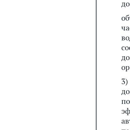
до
о
ч
в
с
д
ор
3
д
п
эф
а