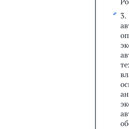
Ро
3
а
оп
э
а
т
в
ос
а
э
а
об