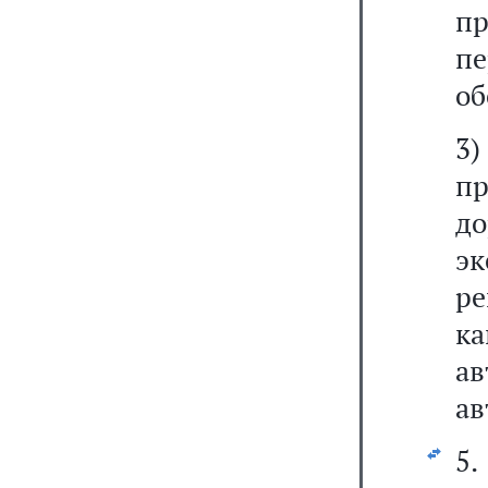
пр
п
об
3)
п
до
эк
р
к
а
ав
5