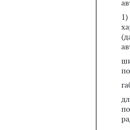
ав
1
ха
(
ав
ш
по
га
д
по
ра