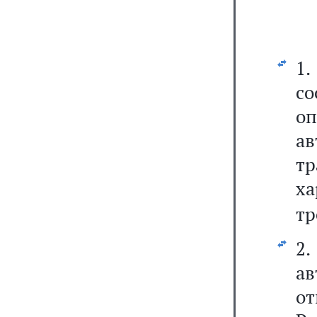
1
с
о
а
тр
х
тр
2
а
от