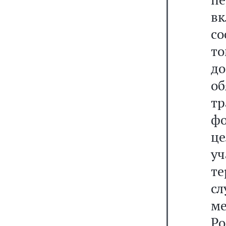
в
со
т
д
об
т
фо
це
у
те
с
м
Р