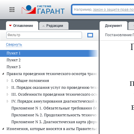
cистема
ГАРАНТ
Например,
закон о защите прав п
Оглавление
Редакции
Документ
Свернуть
Пункт 1
Пункт 2
Пункт 3
Правила проведения технического осмотра транспортных средств
I. Общие положения
II. Порядок оказания услуг по проведению технического осмотра
III. Особенности проведения технического осмотра вне пунктов т
IV. Порядок аннулирования диагностической карты
Приложение N 1. Обязательные требования безопасности, предъя
Приложение № 2. Продолжительность технического диагностирова
Приложение N 3. Диагностическая карта (форма)
Изменения, которые вносятся в акты Правительства Российской Фе