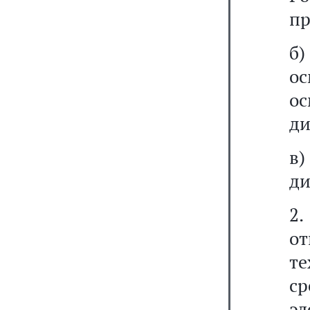
пр
б)
о
ос
ди
в
ди
2.
от
т
с
э