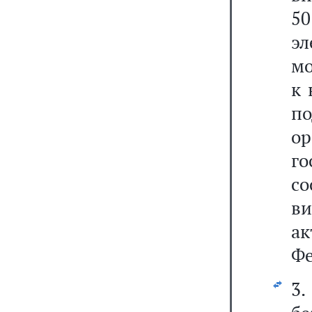
5
э
мо
к 
по
о
го
со
ви
а
Фе
3