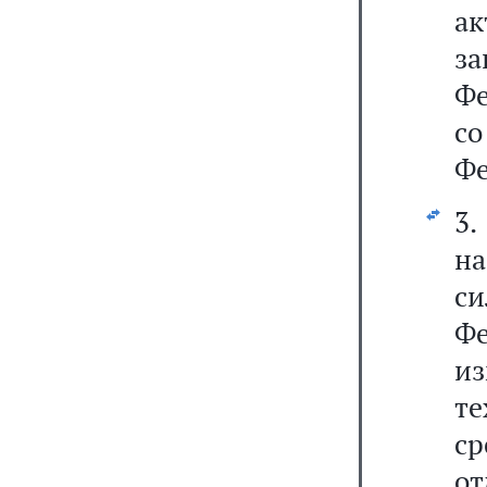
ак
з
Фе
с
Фе
3
на
с
Ф
и
т
с
о