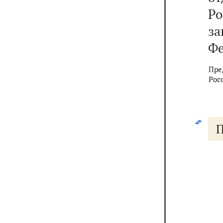
Р
з
Фе
Пре
Рос