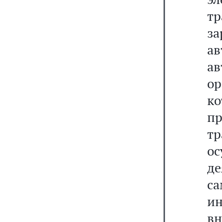
т
з
а
ав
о
к
п
т
ос
д
с
ин
в