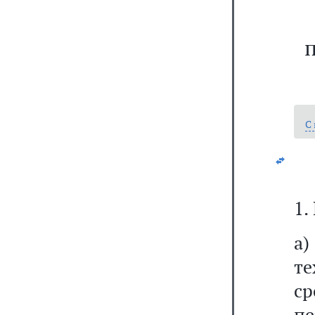
С
1.
а)
т
ср
п