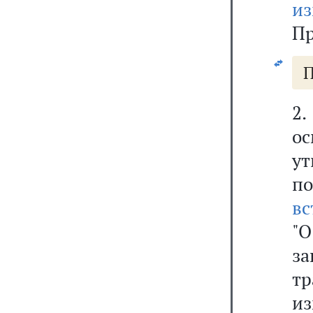
из
Пр
П
2
о
у
по
вс
"О
з
т
из