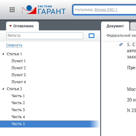
3.
А
cистема
ГАРАНТ
Например,
Форма ЕФС-1
пун
офи
Оглавление
Документ
4.
П
янва
5. 
Свернуть
авт
Статья 1
зак
Пункт 1
Пре
Пункт 2
Пункт 3
Пункт 4
Мос
Статья 2
Часть 1
20 
Часть 2
Часть 3
N 2
Часть 4
Часть 5