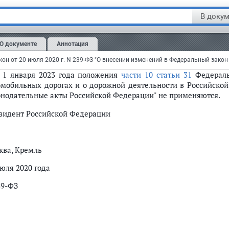
бзацы четвертый
и
пятый подпункта "е"
,
подпункт "ж"
,
абзац в
В докум
кта 4 статьи 1
настоящего Федерального закона вступаю
циального опубликования
настоящего Федерального закона.
О документе
Аннотация
одпункт "л"
и
абзац второй подпункта "м" пункта 4 статьи 1
нас
ря 2023 года.
С 1 января 2023 года положения
части 10 статьи 31
Федеральн
омобильных дорогах и о дорожной деятельности в Российско
онодательные акты Российской Федерации" не применяются.
зидент Российской Федерации
ква, Кремль
июля 2020 года
39-ФЗ