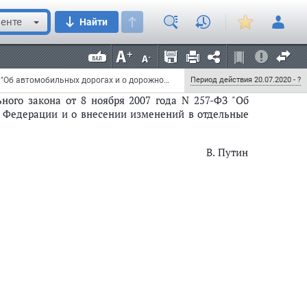
торой подпункта "з"
и
абзац третий подпункта "м"
енте
Найти
т в силу по истечении одного года после дня
тоящего Федерального закона вступают в силу с 1
Федеральный закон от 20 июля 2020 г. N 239-ФЗ "О внесении изменений в Федеральный закон "Об автомобильных дорогах и о дорожной деятельности в Российской Федерации и о внесении изменений в отдельные законодательные акты Российской Федерации" в части, касающейся весового и габаритного контроля транспортных средств"
Период действия 20.07.2020 - ?
ого закона от 8 ноября 2007 года N 257-ФЗ "Об
й Федерации и о внесении изменений в отдельные
В. Путин