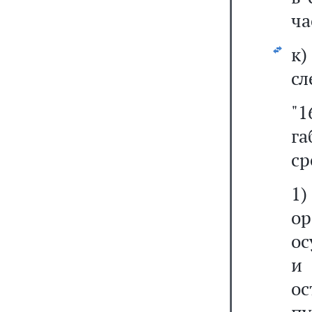
ча
к
сл
"1
г
ср
1
о
ос
и 
ос