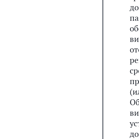
до
па
о
ви
о
ре
с
п
(
О
ви
у
до