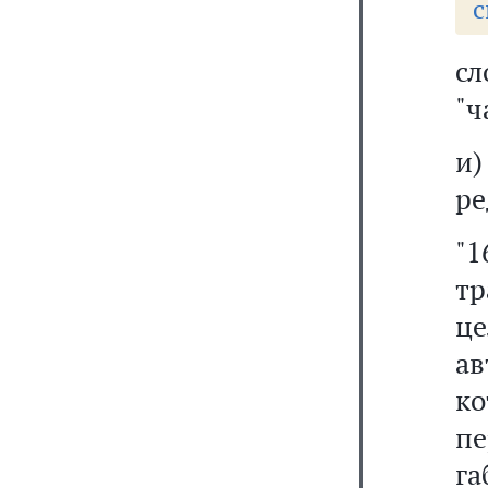
с
сл
"ч
и
ре
"
тр
ц
а
к
п
га