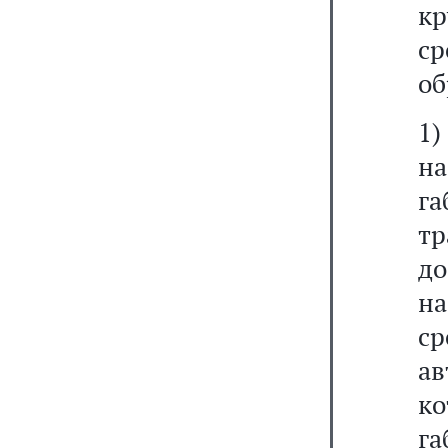
к
с
об
1
на
г
тр
д
на
ср
а
к
г