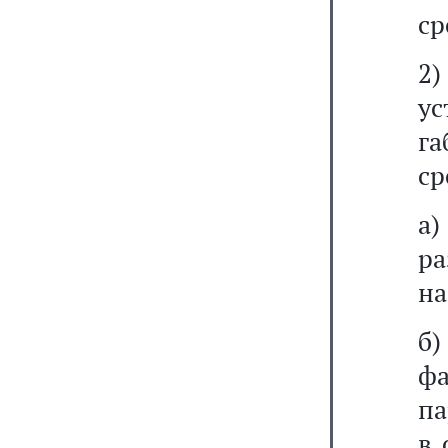
ср
2
у
га
ср
а)
ра
на
б
фа
па
в 