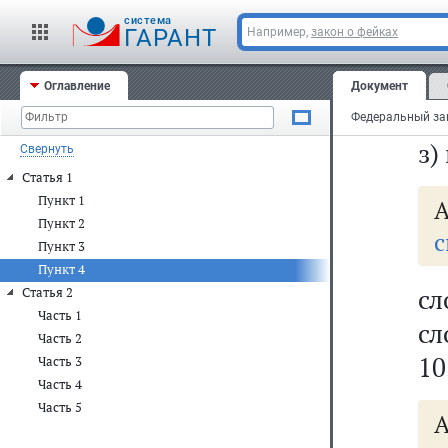
г
cистема
до
ГАРАНТ
Например,
закон о фейках
л
Оглавление
Документ
по
з)
Свернуть
Статья 1
Пункт 1
А
Пункт 2
с
Пункт 3
Пункт 4
сл
Статья 2
Часть 1
сл
Часть 2
10
Часть 3
Часть 4
Часть 5
А