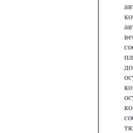
а
к
ав
ве
с
п
д
ос
к
ос
к
с
т