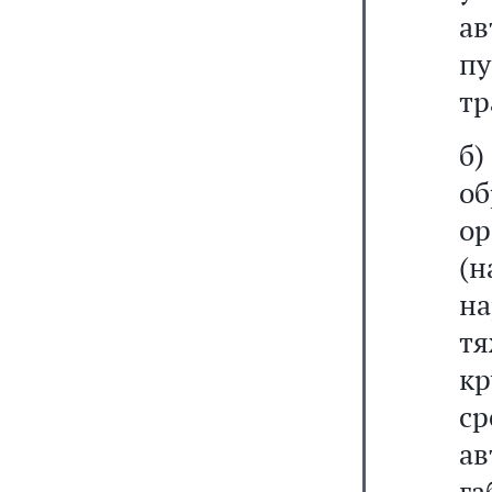
ав
пу
тр
б)
об
о
(н
н
т
к
ср
а
г