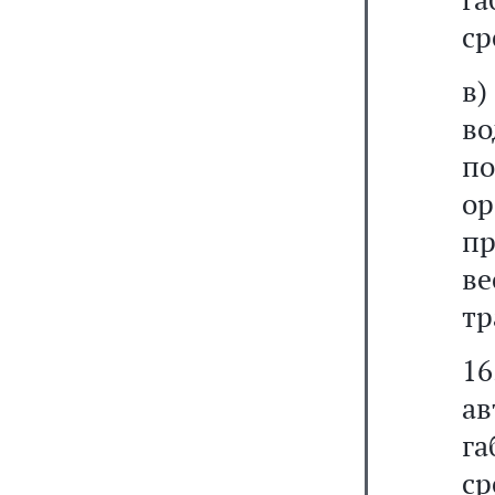
ср
в
в
п
о
пр
в
тр
16
а
г
с