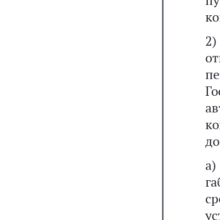
п
ко
2)
о
пе
Го
ав
к
до
а)
г
с
у