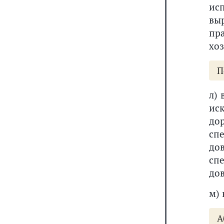
ис
вы
пр
хоз
П
л) 
ис
до
сп
до
сп
дов
м)
А