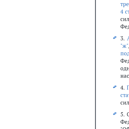
тре
4 с
си
Фе
3.
"ж"
по
Фе
од
на
4.
ста
сил
5.
Фе