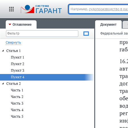
ве
cистема
сре
ГАРАНТ
Например,
судопроизводство в ра
в)
Оглавление
Документ
тр
ср
пр
Свернуть
габ
Статья 1
Пункт 1
16
Пункт 2
авт
Пункт 3
тр
Пункт 4
до
Статья 2
тр
Часть 1
Часть 2
об
Часть 3
во
Часть 4
ре
Часть 5
ин