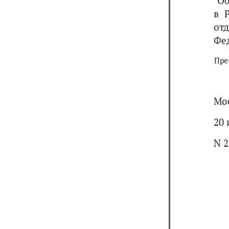
"О
в 
от
Фе
Пре
Мо
20 
N 