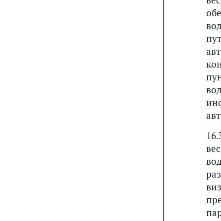
вес
об
вод
пу
ав
кон
пу
во
ин
ав
16
вес
во
ра
ви
пр
па