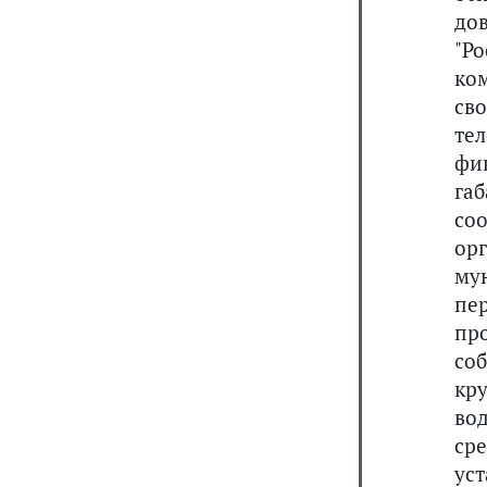
до
"Р
ко
св
те
фи
га
со
ор
му
пе
пр
со
кр
во
ср
ус