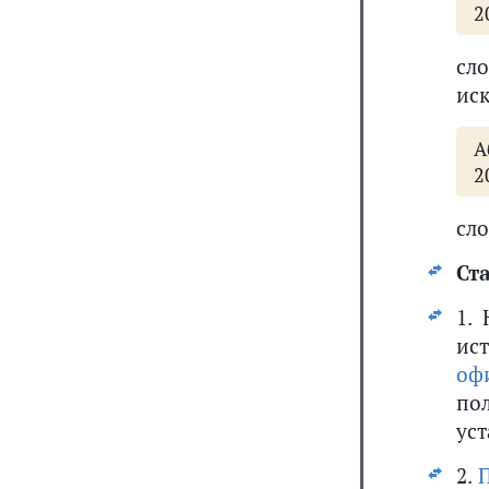
2
сл
ис
А
2
сло
Ста
1.
ис
оф
по
уст
2.
П