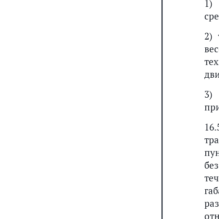
1)
сре
2)
вес
те
дв
3)
пр
16
тр
пун
без
те
га
ра
от