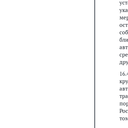
ус
ука
ме
ос
со
бл
ав
сре
дру
16
кр
ав
тра
по
Ро
том