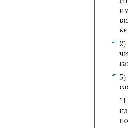
с
им
в
ки
2
чи
га
3
сл
"1
н
п