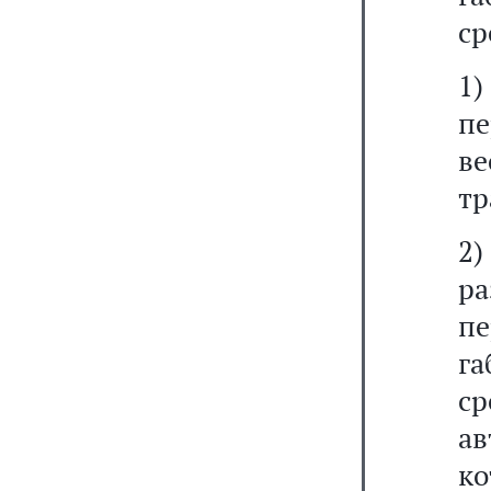
ср
1)
пе
в
тр
2
р
п
г
с
а
к