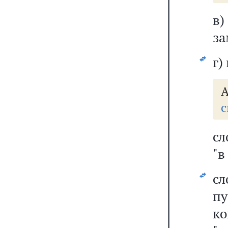
в
за
г)
А
с
сл
"в
сл
п
к