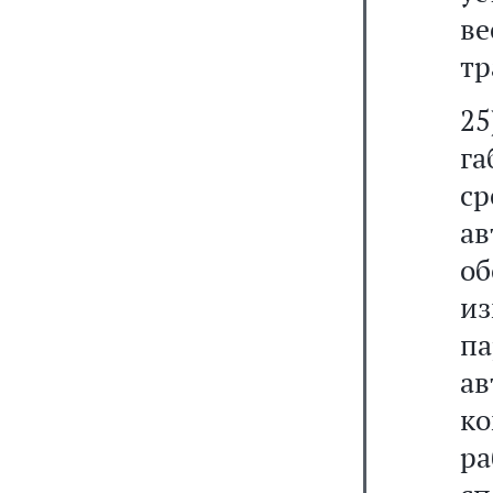
в
тр
25
г
с
а
о
и
па
ав
к
р