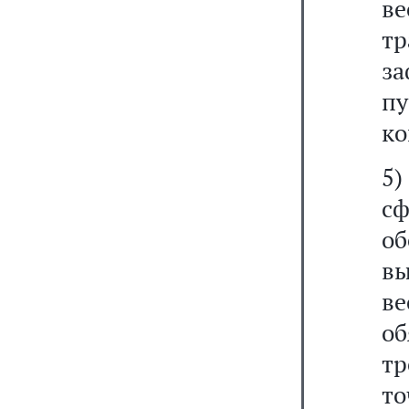
ве
т
з
п
ко
5)
сф
о
в
в
о
тр
т