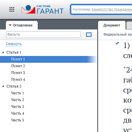
ст
cистема
N 
ГАРАНТ
Например,
банкротство граждани
ст
Оглавление
Документ
из
1
Свернуть
Статья 1
сл
Пункт 1
Пункт 2
"2
Пункт 3
г
Пункт 4
Статья 2
ср
Часть 1
к
Часть 2
Часть 3
с
Часть 4
д
Часть 5
ус