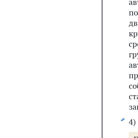
а
п
д
к
ср
гр
а
п
со
с
за
4)