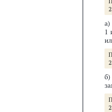
П
2
а)
1 
ил
П
2
б
за
П
2