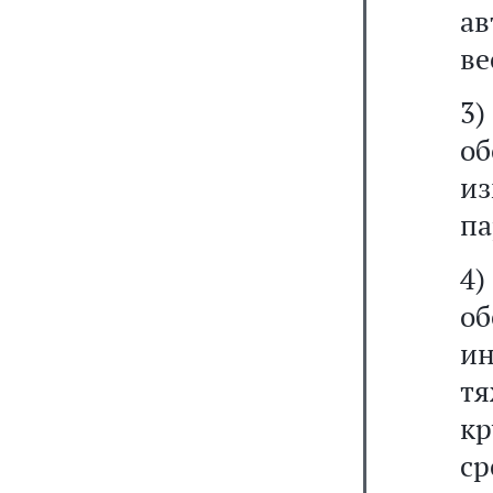
ав
ве
3
о
и
па
4
о
и
т
к
с