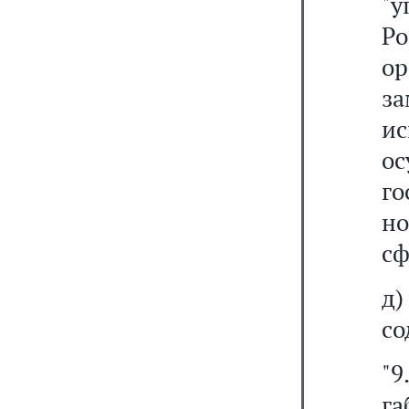
"
Р
о
за
и
ос
г
но
сф
д
со
"9
г