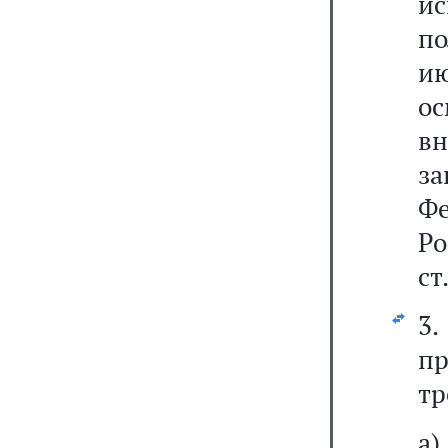
ис
п
ию
о
в
з
Фе
Р
ст
3
п
тр
а