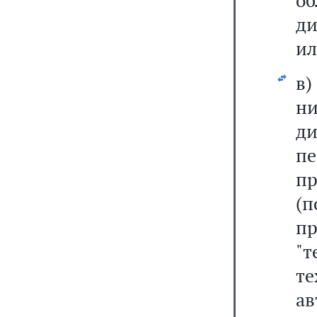
о
ди
ил
в)
н
д
п
п
(
п
"
те
а