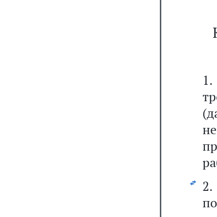
1
т
(
н
пр
ра
2
п