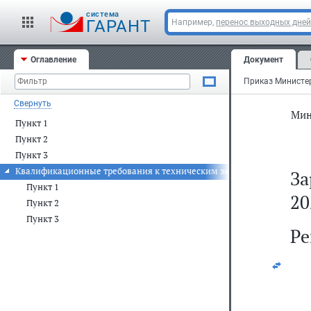
3.
cистема
ГАРАНТ
Например,
перенос выходных дней
п
М
Оглавление
Документ
Ро
Свернуть
Мин
Пункт 1
Пункт 2
Пункт 3
Квалификационные требования к техническим экспертам
За
Пункт 1
20
Пункт 2
Пункт 3
Ре