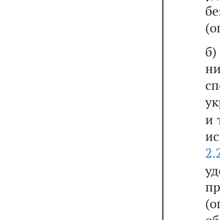
бе
(о
б)
н
с
у
и 
ис
2.
уд
п
(о