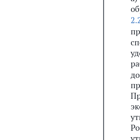
об
2.
п
с
уд
ра
до
п
П
э
у
Ро
ут