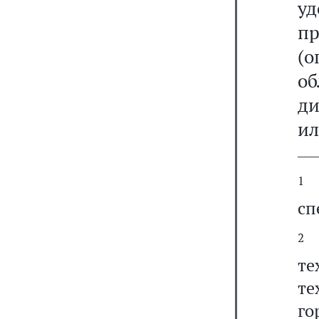
уд
п
(о
о
ди
ил
───
1
сп
2
В
т
те
го