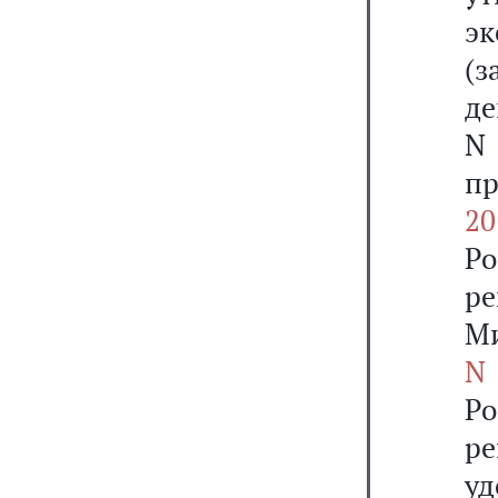
э
(з
д
N
пр
20
Р
р
М
N
Р
р
уд