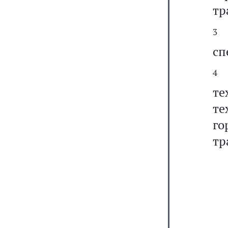
тр
3
сп
4
В
т
те
го
тр