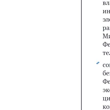
в
и
эл
р
М
Ф
те
с
б
Фе
эк
ци
ко