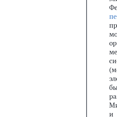
Фе
пе
пр
м
о
ме
си
(
эл
бы
р
Ми
и