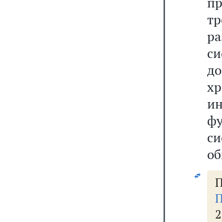
пр
т
р
си
до
хр
и
ф
си
об
П
П
2