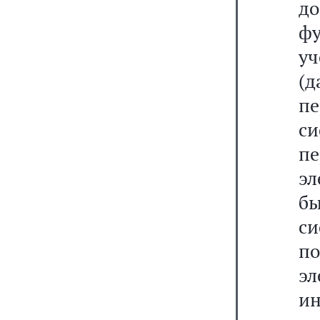
д
ф
уч
(д
п
с
п
эл
бы
с
по
э
и