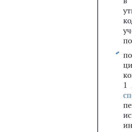
в
у
ко
уч
по
п
ци
ко
1 
с
пе
и
и