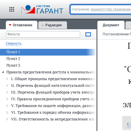
cистема
ГАРАНТ
Например,
банкротство граждани
Оглавление
Редакции
Документ
Свернуть
Пункт 1
Пункт 2
Пункт 3
"
Правила предоставления доступа к минимальному набору функций и
I. Общие принципы предоставления минимального набора функци
II. Перечень функций интеллектуальной системы учета и требова
III. Перечень функций приборов учета электрической энергии, ко
IV. Правила присоединения приборов учета электрической энерги
э
V. Требования по защите информации, размещаемой в интеллектуа
VI. Требования к порядку обмена информацией в рамках функцио
VII. Ответственность за непредоставление или ненадлежащее пр
С