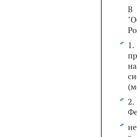
В 
"О
Ро
1
пр
н
с
(м
2.
Фе
не