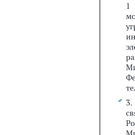
1 
м
у
и
э
р
М
Ф
те
3.
с
Ро
Ми