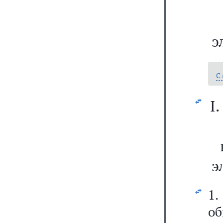
э
С
I
э
1
о