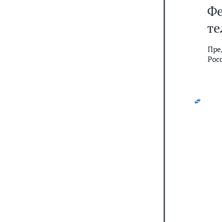
Ф
те
Пре
Рос