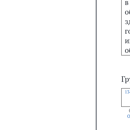
в
о
з
г
и
о
Гр
13
О