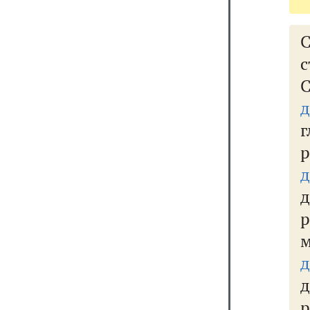
с
С
г
р
м