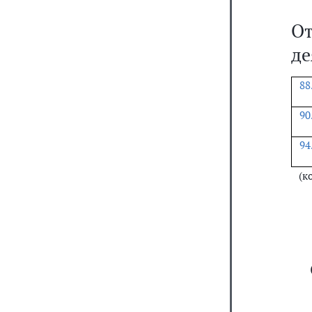
О
де
88
90
94
(к