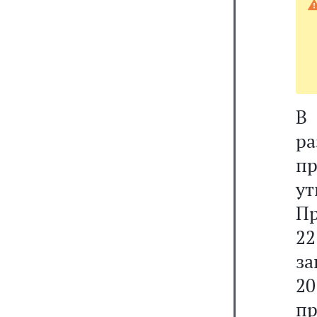
В
р
п
у
Пр
2
за
20
пр