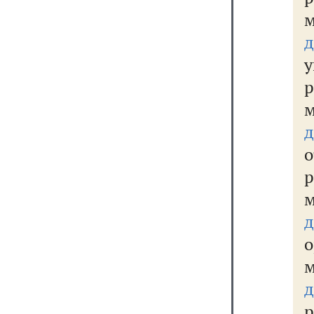
м
м
м
д
о
д
р