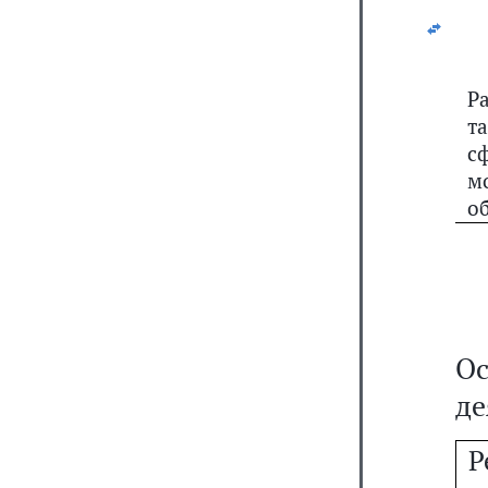
Р
т
с
м
о
Ос
де
Р