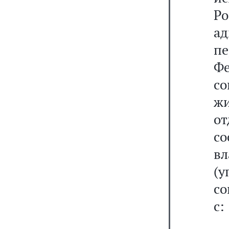
Р
а
пе
Ф
с
ж
от
со
вл
(
со
с: