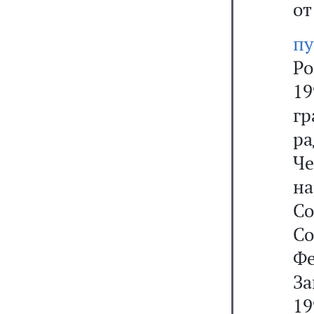
от
пу
Р
19
г
р
Че
на
С
Со
Фе
За
19