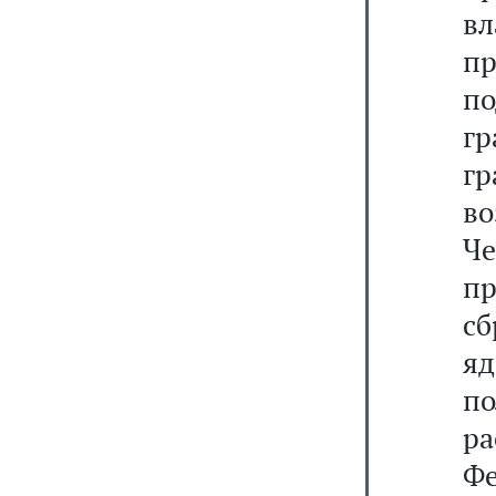
вл
п
п
гр
гр
во
Ч
пр
сб
яд
п
р
Ф