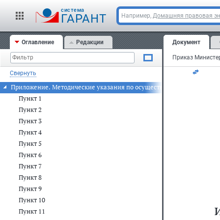
cистема
За
ГАРАНТ
Например,
Домашняя правовая э
20
Оглавление
Редакции
Документ
Ре
Свернуть
Приложение. Методические указания по осуществлению органами и
Пункт 1
Пункт 2
Пункт 3
Пункт 4
Пункт 5
Пункт 6
Пункт 7
Пункт 8
Пункт 9
Пункт 10
Пункт 11