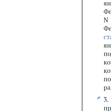
я
Фе
N
Фе
ст
ян
п
к
ко
п
ра
3
пр