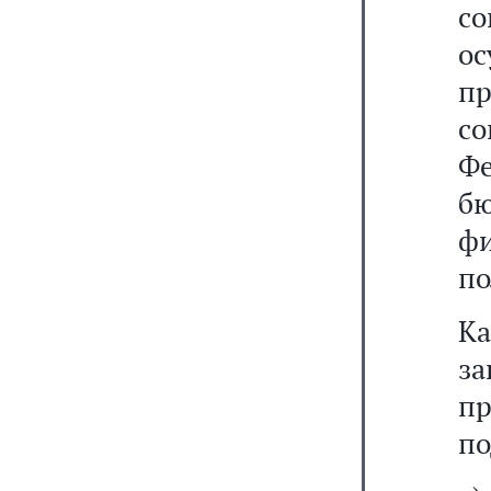
с
о
пр
с
Фе
б
ф
по
К
за
пр
по