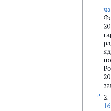
ч
Ф
2
г
ра
яд
по
Ро
20
за
2.
16