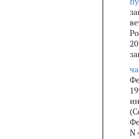
пу
за
ве
Ро
20
за
ч
Ф
19
и
(С
Фе
N 