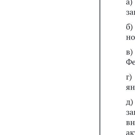
а
за
б
но
в
Фе
г
ян
д
за
вн
ак