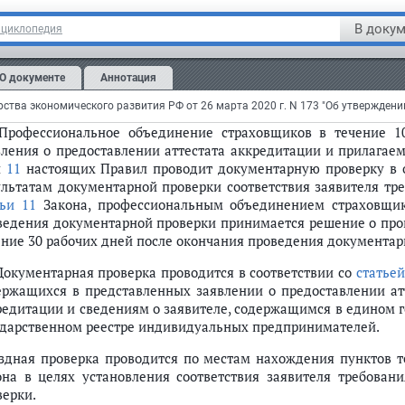
занием нарушений и представления заявления о предостав
В докум
нциклопедия
занного уведомления направляется в форме электронного докум
лучае неустранения заявителем недостатков в месячный срок
О документе
Аннотация
единение страховщиков возвращает заявление о предоставлен
ументы заявителю без рассмотрения по существу.
 Профессиональное объединение страховщиков в течение 1
вления о предоставлении аттестата аккредитации и прилагае
и
11
настоящих Правил проводит документарную проверку в о
ультатам документарной проверки соответствия заявителя т
тьи 11
Закона, профессиональным объединением страховщик
ведения документарной проверки принимается решение о пров
смотра
ение 30 рабочих дней после окончания проведения документар
 Документарная проверка проводится в соответствии со
статьей
ержащихся в представленных заявлении о предоставлении ат
редитации и сведениям о заявителе, содержащимся в едином 
ударственном реестре индивидуальных предпринимателей.
здная проверка проводится по местам нахождения пунктов т
она в целях установления соответствия заявителя требован
верки.