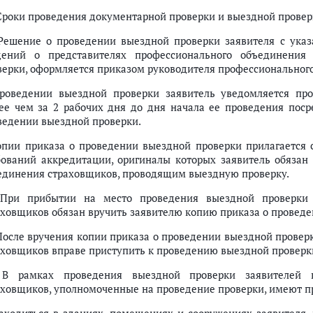
 Сроки проведения документарной проверки и выездной провер
 Решение о проведении выездной проверки заявителя с указ
дений о представителях профессионального объединения
верки, оформляется приказом руководителя профессиональног
роведении выездной проверки заявитель уведомляется пр
ее чем за 2 рабочих дня до дня начала ее проведения поср
ведении выездной проверки.
опии приказа о проведении выездной проверки прилагается
бований аккредитации, оригиналы которых заявитель обязан
единения страховщиков, проводящим выездную проверку.
 При прибытии на место проведения выездной проверки 
аховщиков обязан вручить заявителю копию приказа о проведе
 После вручения копии приказа о проведении выездной прове
аховщиков вправе приступить к проведению выездной проверк
 В рамках проведения выездной проверки заявителей п
аховщиков, уполномоченные на проведение проверки, имеют п
и аннулирования аттестата аккредитации