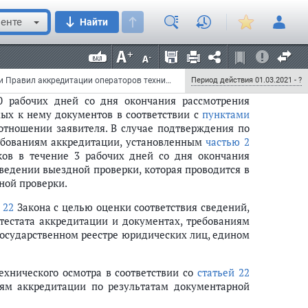
лении аттестата аккредитации повторно. Копия
енте
Найти
ента на адрес электронной почты заявителя.
 со дня получения уведомления профессиональное
ии аттестата аккредитации и прилагаемые к нему
Приказ Министерства экономического развития РФ от 26 марта 2020 г. N 173 "Об утверждении Правил аккредитации операторов технического осмотра, Порядка прохождения операторами технического осмотра процедуры подтверждения соответствия требованиям аккредитации в сфере технического осмотра"
Период действия 01.03.2021 - ?
0 рабочих дней со дня окончания рассмотрения
мых к нему документов в соответствии с
пунктами
тношении заявителя. В случае подтверждения по
ребованиям аккредитации, установленным
частью 2
ов в течение 3 рабочих дней со дня окончания
едении выездной проверки, которая проводится в
ной проверки.
 22
Закона с целью оценки соответствия сведений,
тестата аккредитации и документах, требованиям
государственном реестре юридических лиц, едином
ехнического осмотра в соответствии со
статьей 22
иям аккредитации по результатам документарной