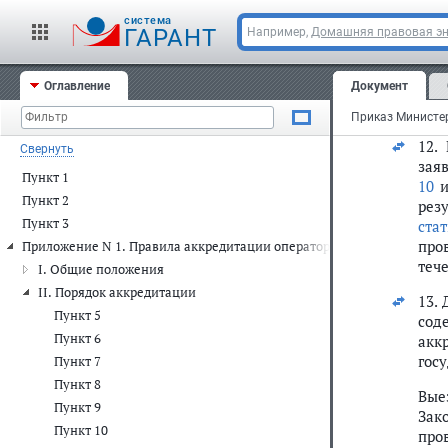
ука
cистема
ГАРАНТ
Например,
Домашняя правовая э
ука
В с
Оглавление
Документ
объ
док
12.
Свернуть
зая
Пункт 1
10
Пункт 2
рез
Пункт 3
ста
про
Приложение N 1. Правила аккредитации операторов технического о
теч
I. Общие положения
II. Порядок аккредитации
13.
Пункт 5
сод
Пункт 6
акк
гос
Пункт 7
Пункт 8
Вые
Пункт 9
Зак
Пункт 10
про