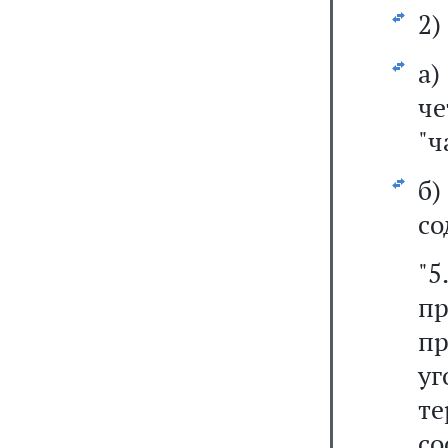
2)
а
че
"ч
б)
со
"5
п
п
у
т
со