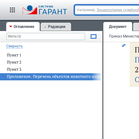
За
cистема
ГАРАНТ
Например,
Энциклопедия судебной
ап
Оглавление
Редакции
Документ
Ре
Свернуть
П
Пункт 1
П
Пункт 2
2
Пункт 3
Приложение. Перечень объектов животного мира, занесённых в Кра
С