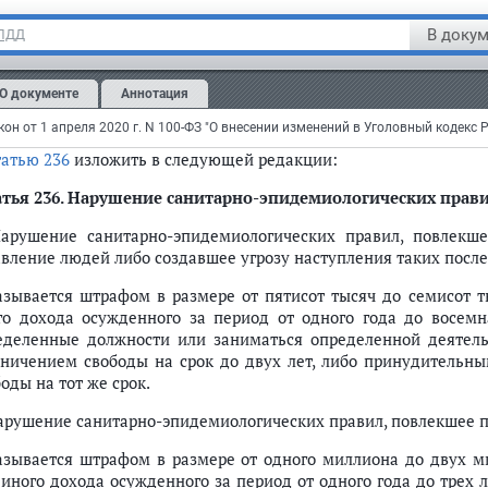
То же деяние, повлекшее по неосторожности смерть человека ил
В докум
 ПДД
азывается штрафом в размере от одного миллиона пятисот
аботной платы или иного дохода осужденного за период
О документе
Аннотация
равительными работами на срок до двух лет, либо принуд
ением свободы на тот же срок.";
татью 236
изложить в следующей редакции:
тья 236
. Нарушение санитарно-эпидемиологических прав
Нарушение санитарно-эпидемиологических правил, повлекш
авление людей либо создавшее угрозу наступления таких после
азывается штрафом в размере от пятисот тысяч до семисот т
го дохода осужденного за период от одного года до восем
еделенные должности или заниматься определенной деятельн
аничением свободы на срок до двух лет, либо принудительны
оды на тот же срок.
Нарушение санитарно-эпидемиологических правил, повлекшее по
азывается штрафом в размере от одного миллиона до двух м
 иного дохода осужденного за период от одного года до трех л