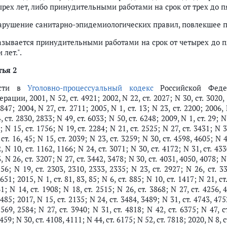
рех лет, либо принудительными работами на срок от трех до п
Нарушение санитарно-эпидемиологических правил, повлекшее по
азывается принудительными работами на срок от четырех до п
 лет.".
тья 2
ести в
Уголовно-процессуальный кодекс
Российской Федер
рации, 2001, N 52, ст. 4921; 2002, N 22, ст. 2027; N 30, ст. 3020, 
4847; 2004, N 27, ст. 2711; 2005, N 1, ст. 13; N 23, ст. 2200; 2006, 
, ст. 2830, 2833; N 49, ст. 6033; N 50, ст. 6248; 2009, N 1, ст. 29; N
4; N 15, ст. 1756; N 19, ст. 2284; N 21, ст. 2525; N 27, ст. 3431; N 
 ст. 16, 45; N 15, ст. 2039; N 23, ст. 3259; N 30, ст. 4598, 4605; N 
, N 10, ст. 1162, 1166; N 24, ст. 3071; N 30, ст. 4172; N 31, ст. 433
, N 26, ст. 3207; N 27, ст. 3442, 3478; N 30, ст. 4031, 4050, 4078; N
556; N 19, ст. 2303, 2310, 2333, 2335; N 23, ст. 2927; N 26, ст. 3
6651; 2015, N 1, ст. 81, 83, 85; N 6, ст. 885; N 10, ст. 1417; N 21, с
61; N 14, ст. 1908; N 18, ст. 2515; N 26, ст. 3868; N 27, ст. 4256, 
7485; 2017, N 15, ст. 2135; N 24, ст. 3484, 3489; N 31, ст. 4743, 475
2569, 2584; N 27, ст. 3940; N 31, ст. 4818; N 42, ст. 6375; N 47, с
1459; N 30, ст. 4108, 4111; N 44, ст. 6175; N 52, ст. 7818; 2020, N