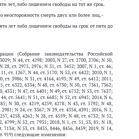
яти лет, либо лишением свободы на тот же срок.
 неосторожности смерть двух или более лиц, -
яти лет либо лишением свободы на срок от пяти до
ации (Собрание законодательства Российской
3029; N 44, ст. 4298; 2003, N 27, ст. 2700, 2706; N 50,
N 28, ст. 2975, 2976; N 31, ст. 3452; 2007, N 1, ст. 46;
 11, ст. 1267; N 44, ст. 5170; N 52, ст. 6422; 2010, N 1,
30, ст. 3986; N 31, ст. 4164, 4193; N 49, ст. 6412; 2011,
45, ст. 6322, 6334; N 48, ст. 6730; N 50, ст. 7361, 7362;
0, 4331; N 47, ст. 6401; N 49, ст. 6752; N 53, ст. 7637;
 44, ст. 5641; N 51, ст. 6685; N 52, ст. 6945; 2014, N 6,
385; N 30, ст. 4219, 4259, 4278; N 43, ст. 5792; N 48,
т. 2981; N 24, ст. 3367; N 29, ст. 4354, 4391; 2016, N 1,
4257, 4258, 4262; N 28, ст. 4559; N 48, ст. 6732; N 52,
2, 4799; N 52, ст. 7935; 2018, N 1, ст. 51, 53, 85; N 18,
т. 7134; N 53, ст. 8435, 8446, 8456, 8459; 2019, N 14,
 8, ст. 919) следующие изменения: