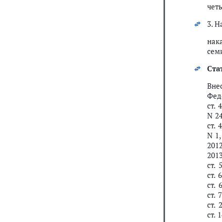
четы
3. 
нак
семи
Ста
Вн
Феде
ст. 
N 24
ст. 
N 1,
2012
2013
ст. 
ст. 
ст. 
ст. 
ст. 
ст. 