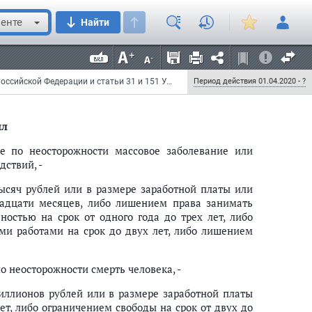
и иные тяжкие последствия, -
енте
Найти
 тысяч до двух миллионов рублей или в размере
 от восемнадцати месяцев до трех лет, либо
ительными работами на срок до пяти лет, либо
Федеральный закон от 1 апреля 2020 г. N 100-ФЗ "О внесении изменений в Уголовный кодекс Российской Федерации и статьи 31 и 151 Уголовно-процессуального кодекса Российской Федерации"
Период действия 01.04.2020 - ?
ил
ее по неосторожности массовое заболевание или
дствий, -
ысяч рублей или в размере заработной платы или
надцати месяцев, либо лишением права занимать
остью на срок от одного года до трех лет, либо
ми работами на срок до двух лет, либо лишением
 неосторожности смерть человека, -
иллионов рублей или в размере заработной платы
ет, либо ограничением свободы на срок от двух до