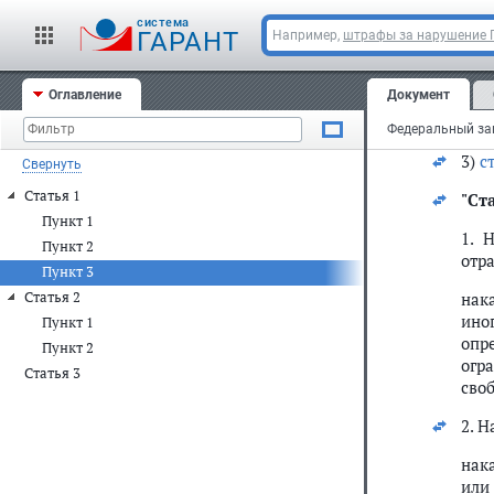
2. 
cистема
ГАРАНТ
Например,
штрафы за нарушение
нак
зар
Оглавление
Документ
исп
лиш
3)
с
Свернуть
Статья 1
"
Ста
Пункт 1
1. 
Пункт 2
отр
Пункт 3
Статья 2
нак
ино
Пункт 1
опр
Пункт 2
огр
Статья 3
своб
2. 
нак
или