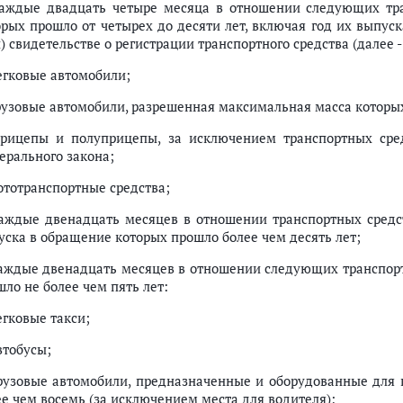
ежима повышенной готовности или чрезвычайной ситуации
каждые двадцать четыре месяца в отношении следующих тра
орых прошло от четырех до десяти лет, включая год их выпуск
) свидетельстве о регистрации транспортного средства (далее -
легковые автомобили;
грузовые автомобили, разрешенная максимальная масса которых
прицепы и полуприцепы, за исключением транспортных сред
ерального закона;
мототранспортные средства;
каждые двенадцать месяцев в отношении транспортных средст
уска в обращение которых прошло более чем десять лет;
каждые двенадцать месяцев в отношении следующих транспорт
ло не более чем пять лет:
егковые такси;
втобусы;
грузовые автомобили, предназначенные и оборудованные для 
ее чем восемь (за исключением места для водителя);