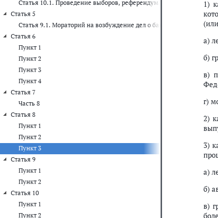
Статья 10.1. Проведение выборов, референдума при введении р
1) 
кот
Статья 5
(или
Статья 9.1. Мораторий на возбуждение дел о банкротстве
Статья 6
а) 
Пункт 1
б) 
Пункт 2
Пункт 3
в) 
Пункт 4
Фед
Статья 7
г) 
Часть 8
Статья 8
2) 
Пункт 1
вып
Пункт 2
3) 
Пункт 3
прош
Статья 9
Пункт 1
а) л
Пункт 2
б) а
Статья 10
Пункт 1
в) 
бол
Пункт 2