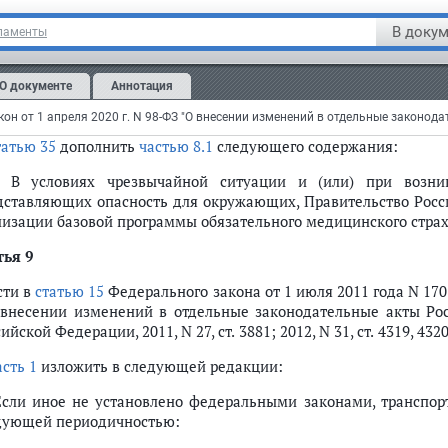
тоящей статьи, предоставляются территориальным фон
ицинскую помощь в соответствии с территориальными програ
В докум
ламенты
юченным в перечень, утверждаемый высшим должност
ководителем высшего исполнительного органа государств
О документе
Аннотация
занные средства предоставляются медицинским организац
ядок заключения которого утверждаются уполномоченным феде
татью 35
дополнить
частью 8.1
следующего содержания:
1. В условиях чрезвычайной ситуации и (или) при возни
дставляющих опасность для окружающих, Правительство Росс
лизации базовой программы обязательного медицинского страх
тья 9
сти в
статью 15
Федерального закона от 1 июля 2011 года N 17
 внесении изменений в отдельные законодательные акты Рос
ийской Федерации, 2011, N 27, ст. 3881; 2012, N 31, ст. 4319, 
асть 1
изложить в следующей редакции:
 Если иное не установлено федеральными законами, транспор
дующей периодичностью: