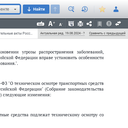
дом медицинским организациям, оказывающим
ммами обязательного медицинского страхования,
енте
Найти
ным лицом субъекта Российской Федерации
енной власти субъекта Российской Федерации).
иям на основании соглашения, типовая форма и
ральным органом исполнительной власти.";
Федеральный закон от 1 апреля 2020 г. N 98-ФЗ "О внесении изменений в отдельные законодательные акты Российской Федерации по вопросам предупреждения и ликвидации чрезвычайных ситуаций" (с изменениями и дополнениями)
Актуальная ред. 19.08.2024 - ?
Сравнить с предыдущей
кновении угрозы распространения заболеваний,
ийской Федерации вправе установить особенности
ования.".
0-ФЗ "О техническом осмотре транспортных средств
сийской Федерации" (Собрание законодательства
4320) следующие изменения:
тные средства подлежат техническому осмотру со