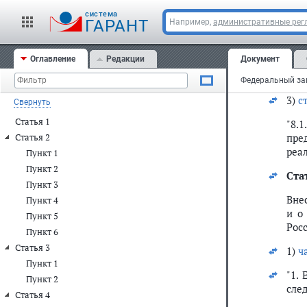
нас
cистема
мед
ГАРАНТ
Например,
административные рег
вкл
(ру
Оглавление
Редакции
Документ
Ука
пор
3)
с
Свернуть
Статья 1
"8.
пре
Статья 2
реа
Пункт 1
Пункт 2
Ста
Пункт 3
Вне
Пункт 4
и о
Пункт 5
Росс
Пункт 6
Статья 3
1)
ч
Пункт 1
"1.
Пункт 2
сле
Статья 4