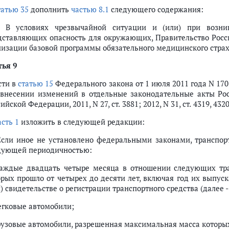
ежима повышенной готовности или чрезвычайной ситуации
татью 35
дополнить
частью 8.1
следующего содержания:
1. В условиях чрезвычайной ситуации и (или) при возни
дставляющих опасность для окружающих, Правительство Росс
лизации базовой программы обязательного медицинского страх
тья 9
сти в
статью 15
Федерального закона от 1 июля 2011 года N 17
 внесении изменений в отдельные законодательные акты Рос
ийской Федерации, 2011, N 27, ст. 3881; 2012, N 31, ст. 4319, 
асть 1
изложить в следующей редакции:
 Если иное не установлено федеральными законами, транспор
дующей периодичностью:
каждые двадцать четыре месяца в отношении следующих тра
орых прошло от четырех до десяти лет, включая год их выпуск
) свидетельстве о регистрации транспортного средства (далее -
легковые автомобили;
грузовые автомобили, разрешенная максимальная масса которых