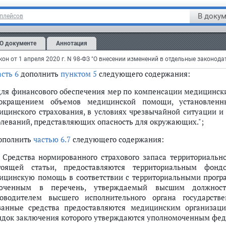
1) межбюджетные трансферты, передаваемые из бюджета
В докум
тплейсов
ансового обеспечения которых являются средства федерально
ерации на дополнительное финансовое обеспечение меди
О документе
Аннотация
уации и (или) при возникновении угрозы распространени
ужающих;";
асть 6
дополнить
пунктом 5
следующего содержания:
 для финансового обеспечения мер по компенсации медицинск
окращением объемов медицинской помощи, установленны
ицинского страхования, в условиях чрезвычайной ситуации и
олеваний, представляющих опасность для окружающих.";
дополнить
частью 6.7
следующего содержания:
7. Средства нормированного страхового запаса территориальн
тоящей статьи, предоставляются территориальным фон
ицинскую помощь в соответствии с территориальными програ
юченным в перечень, утверждаемый высшим должност
ководителем высшего исполнительного органа государств
занные средства предоставляются медицинским организац
ядок заключения которого утверждаются уполномоченным феде