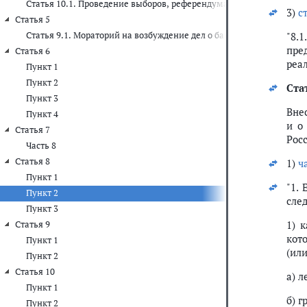
Статья 10.1. Проведение выборов, референдума при введении р
3)
с
Статья 5
Статья 9.1. Мораторий на возбуждение дел о банкротстве
"8.
пре
Статья 6
реа
Пункт 1
Пункт 2
Ста
Пункт 3
Вне
Пункт 4
и о
Статья 7
Росс
Часть 8
Статья 8
1)
ч
Пункт 1
"1.
Пункт 2
сле
Пункт 3
1) 
Статья 9
кот
Пункт 1
(или
Пункт 2
Статья 10
а) 
Пункт 1
б) 
Пункт 2