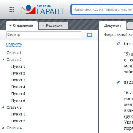
cистема
"6.
ГАРАНТ
Например,
ндс на товары с марке
фин
Фед
Оглавление
Редакции
Документ
сит
окр
б)
ч
Свернуть
Статья 1
"5)
с с
Статья 2
мед
Пункт 1
заб
Пункт 2
Пункт 3
в) 
Пункт 4
"6.
Пункт 5
нас
Пункт 6
мед
Статья 3
вкл
Пункт 1
(ру
Пункт 2
Ука
пор
Статья 4