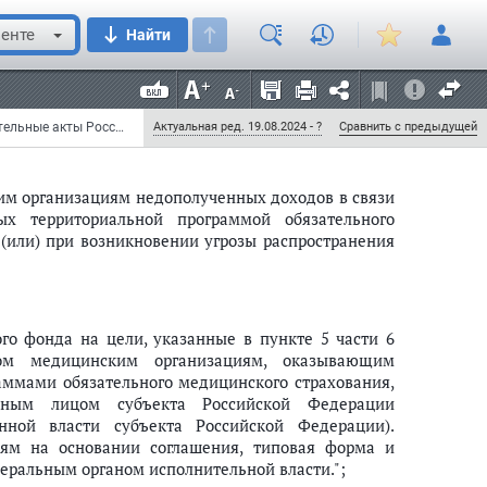
 субъекта Российской Федерации, источником
енте
Найти
го бюджета, предоставляемые субъекту Российской
цинских организаций в условиях чрезвычайной
я заболеваний, представляющих опасность для
Федеральный закон от 1 апреля 2020 г. N 98-ФЗ "О внесении изменений в отдельные законодательные акты Российской Федерации по вопросам предупреждения и ликвидации чрезвычайных ситуаций" (с изменениями и дополнениями)
Актуальная ред. 19.08.2024 - ?
Сравнить с предыдущей
им организациям недополученных доходов в связи
х территориальной программой обязательного
 (или) при возникновении угрозы распространения
ого фонда на цели, указанные в пункте 5 части 6
дом медицинским организациям, оказывающим
ммами обязательного медицинского страхования,
ным лицом субъекта Российской Федерации
енной власти субъекта Российской Федерации).
иям на основании соглашения, типовая форма и
ральным органом исполнительной власти.";