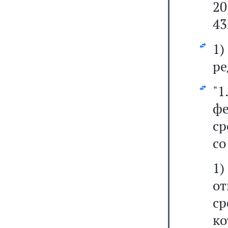
20
43
1
ре
"
фе
ср
со
1
о
ср
ко