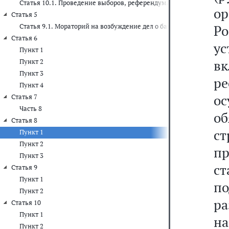
Статья 10.1. Проведение выборов, референдума при введении р
ор
Статья 5
Статья 9.1. Мораторий на возбуждение дел о банкротстве
Р
Статья 6
ус
Пункт 1
вк
Пункт 2
Пункт 3
р
Пункт 4
ос
Статья 7
Часть 8
о
Статья 8
с
Пункт 1
Пункт 2
пр
Пункт 3
ст
Статья 9
Пункт 1
п
Пункт 2
р
Статья 10
Пункт 1
н
Пункт 2