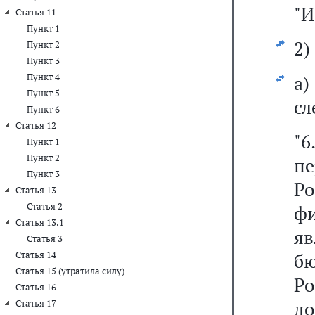
"И
Статья 11
Пункт 1
2)
Пункт 2
Пункт 3
Пункт 4
а
Пункт 5
сл
Пункт 6
Статья 12
"
Пункт 1
Пункт 2
п
Пункт 3
Р
Статья 13
Статья 2
ф
Статья 13.1
я
Статья 3
Статья 14
б
Статья 15 (утратила силу)
Р
Статья 16
до
Статья 17