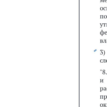
ос
п
у
ф
вл
3
сл
"8
и
р
п
ок