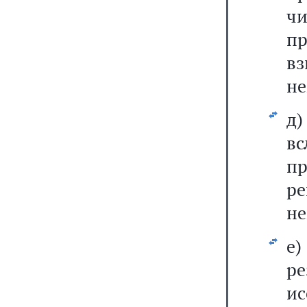
ч
п
в
не
д
в
п
р
не
е
р
и