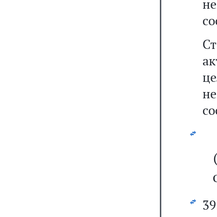
не
со
С
ак
ц
не
со
39