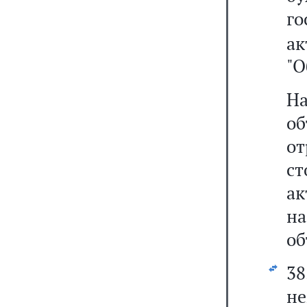
го
ак
"О
Н
о
о
с
а
н
об
3
не