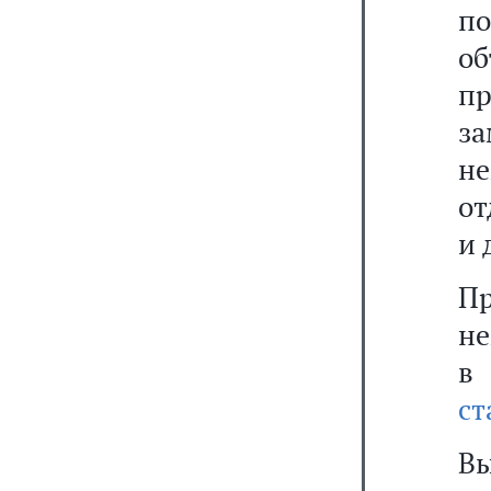
п
о
п
з
н
от
и 
П
не
в
ст
Вы