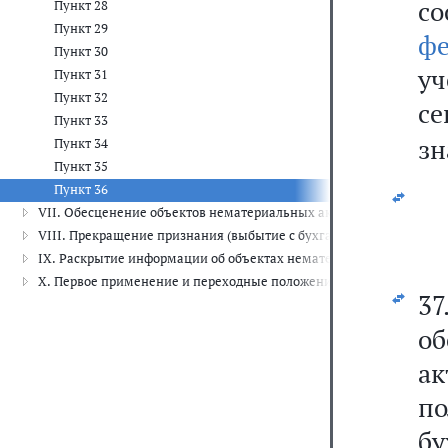
с
Пункт 28
Пункт 29
фе
Пункт 30
уч
Пункт 31
Пункт 32
се
Пункт 33
зн
Пункт 34
Пункт 35
Пункт 36
VII. Обесценение объектов нематериальных активов
VIII. Прекращение признания (выбытие с бухгалтерского учета) 
IX. Раскрытие информации об объектах нематериальных активов (
X. Первое применение и переходные положения
3
об
ак
п
бу