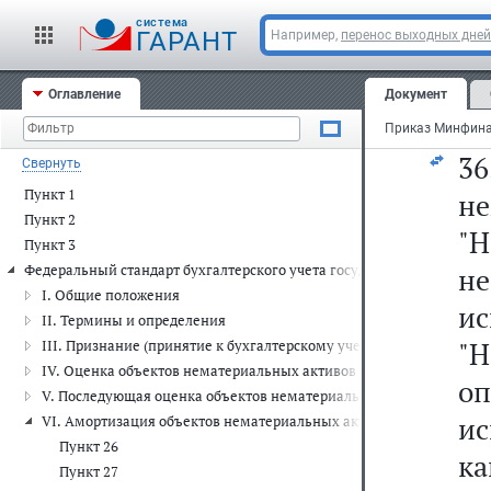
cистема
ГАРАНТ
Например,
перенос выходных дней
Оглавление
Документ
3
Свернуть
Пункт 1
не
Пункт 2
"
Пункт 3
Федеральный стандарт бухгалтерского учета государственных фина
н
I. Общие положения
и
II. Термины и определения
"
III. Признание (принятие к бухгалтерскому учету) объектов нема
IV. Оценка объектов нематериальных активов при их признании (
о
V. Последующая оценка объектов нематериальных активов
ис
VI. Амортизация объектов нематериальных активов
Пункт 26
к
Пункт 27