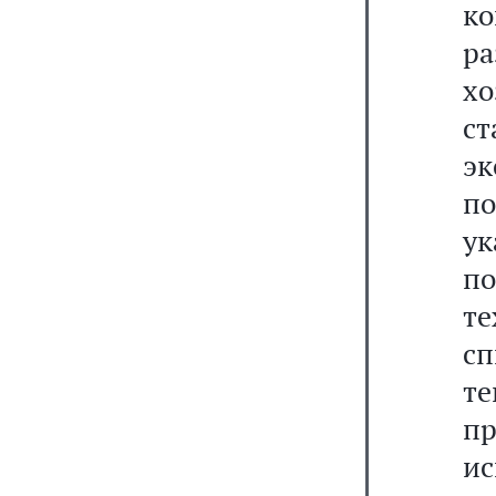
ко
р
х
с
э
п
ук
по
те
с
т
п
ис