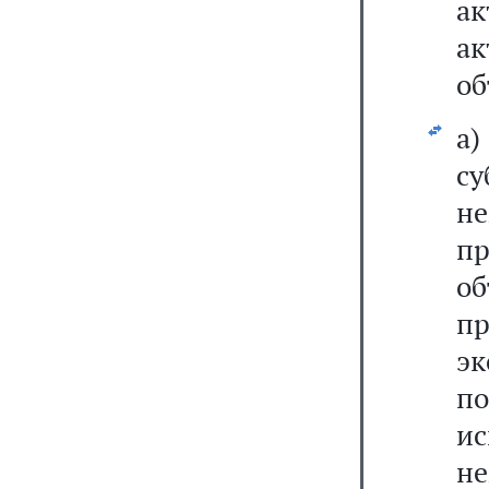
ак
ак
об
а
су
н
п
о
пр
э
п
ис
не