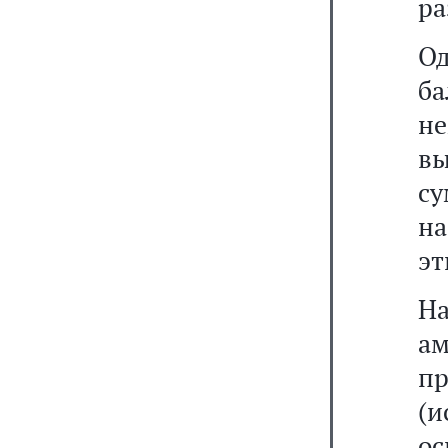
ра
О
б
не
в
с
на
эт
На
а
пр
(
ос