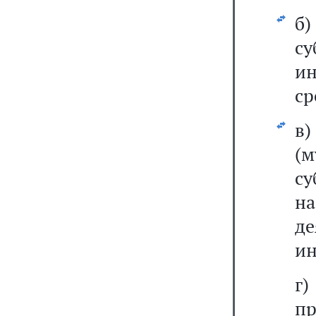
б)
с
и
ср
в
(м
су
н
д
ин
г
пр